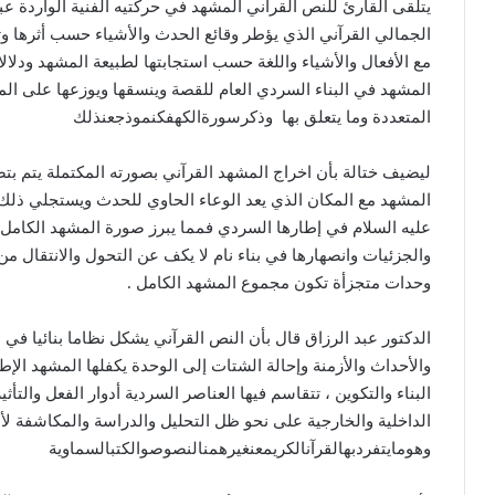
يتلقى القارئ للنص القرآني المشهد في حركتيه الفنية الواردة ع
الجمالي القرآني الذي يؤطر وقائع الحدث والأشياء حسب أثرها 
مع الأفعال والأشياء واللغة حسب استجابتها لطبيعة المشهد ودلال
المشهد في البناء السردي العام للقصة وينسقها ويوزعها على ال
المتعددة وما يتعلق بها
وذكرسورةالكهفكنموذجعنذلك
ليضيف ختالة بأن اخراج المشهد القرآني بصورته المكتملة يتم ب
المشهد مع المكان الذي يعد الوعاء الحاوي للحدث ويستجلي 
عليه السلام في إطارها السردي فمما يبرز صورة المشهد الكامل 
والجزئيات وانصهارها في بناء نام لا يكف عن التحول والانتقال م
وحدات متجزأة تكون مجموع المشهد الكامل
.
الدكتور عبد الرزاق قال بأن النص القرآني يشكل نظاما بنائيا في
والأحداث والأزمنة وإحالة الشتات إلى الوحدة يكفلها المشهد الإط
البناء والتكوين ، تتقاسم فيها العناصر السردية أدوار الفعل وال
الداخلية والخارجية على نحو ظل التحليل والدراسة والمكاشفة لأن
وهومايتفردبهالقرآنالكريمعنغيرهمنالنصوصوالكتبالسماوية