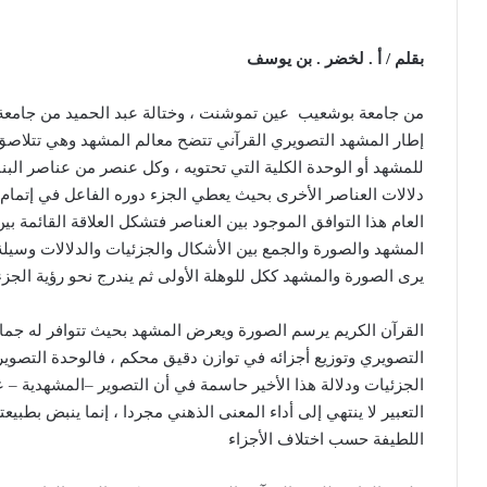
بقلم
/
أ
.
لخضر
.
بن
يوسف
من جامعة بوشعيب
عين تموشنت ، وختالة عبد الحميد من جامعة 
إطار المشهد التصويري القرآني تتضح معالم المشهد وهي تتلاصق 
للمشهد أو الوحدة الكلية التي تحتويه ، وكل عنصر من عناصر البن
دلالات العناصر الأخرى بحيث يعطي الجزء دوره الفاعل في إتمام 
العام هذا التوافق الموجود بين العناصر فتشكل العلاقة القائمة بي
المشهد والصورة والجمع بين الأشكال والجزئيات والدلالات وسيلة
يرى الصورة والمشهد ككل للوهلة الأولى ثم يندرج نحو رؤية الجزء
القرآن الكريم يرسم الصورة ويعرض المشهد بحيث تتوافر له جما
التصويري وتوزيع أجزائه في توازن دقيق محكم ، فالوحدة التصويري
الجزئيات ودلالة هذا الأخير حاسمة في أن التصوير
–
المشهدية
–
ع
التعبير لا ينتهي إلى أداء المعنى الذهني مجردا ، إنما ينبض بطبيع
اللطيفة حسب اختلاف الأجزاء