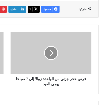
شاركها
فيسبوك
‫X
لينكدإن
ف
ا
ر
ل
ض
ت
ح
ع
ج
د
ر
ي
ج
ل
ز
ا
ئ
ل
ي
فرض حجر جزئي من الواحدة زوالا إلى 7 صباحا
د
م
س
يومي العيد
ن
ت
ا
و
ل
ر
و
ي