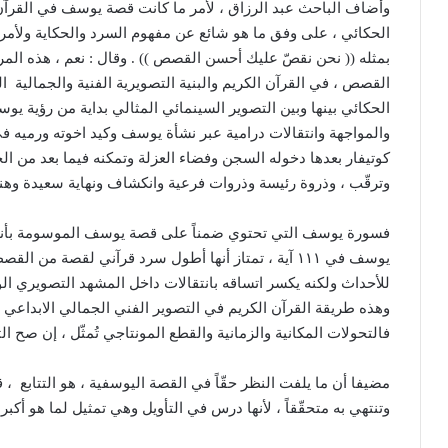
وأضاف الباحث عبد الرزاق ، لأمر ما كانت قصة يوسف في القرآن ال
الحكائي ، على وفق ما هو شائع عن مفهوم السرد والحكاية ولأمر م
بمثله
((
نحن نقصّ عليك أحسن القصص
)) .
وقال
:
نعم ، هذه المر
القصص ، في القرآن الكريم والبنية التصويرية الفنية والجمالية
ال
الحكائي بينها وبين التصوير السينمائي المثالي بداية من رؤية يو
والمواجهة وانتقالات درامية عبر نشأة يوسف وكيد اخوته ورميه 
كوتيفار بعدها دخوله السجن وفضاء العزلة وتمكنه فيما بعد من ا
وترقّب ، وذروة رئيسة وذروات فرعية وانكشاف ونهاية سعيدة وهن
فسورة يوسف التي تحتوي ضمناً على قصة يوسف الموسومة بأ
يوسف في ١١١ آية ، تمتاز أنها أطول سرد قرآني لقصة م
للأحداث ولكنه يكسر اتساقه بانتقالات داخل المشهد التصويري ال
وهذه طريقة القرآن الكريم في التصوير الفني الجمالي الابداعي
فالتحولات المكانية والزمانية والقطع المونتاجي تُمثّل ، إن صح 
مضيفا أن ما يلفت النظر حقّاً في القصة اليوسفية ، هو التتابع
، 
وتنتهي به متحقّقاً ، لأنها درس في التأويل وهي تمثيل لما هو أ