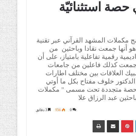
حصة استثنائيّة
مج مكملات المشهد القرآني عبر تقنية
هو أنها جمعت نقادا وباحثين من
يمية رقمية تفاعلية بامتياز، على أن
ية جمعت كذلك فاعلين من جامعات
شبيك العلاقات بين مختلف اطارات
الدكتور خلوف مفتاح بكل ما أوتي
وحصة متجددة تحت مسمى " مكملات
احثين عبد الرزاق علا
0
956
3 دقائق
لينكدإن
بينتيريست
مشاركة عبر البريد
طباعة