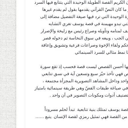
كريم القصة الطويلة الوحيدة التي يتتابع فيها السرد
ا كان النصّ القرآني يقدمها بقول لم يقدم غيرها
ة الوحيدة التي ترد فيها صيغة التفضيل مضافة إلى
تي تبدو مهيمنة في قصة يوسف تغري التشابه
سف لمنامه وتأويله وصراع رئيس مع زليخة والإصرار
في الجب ، وبيعه في سوق النخاسة ثم دخوله قصر
لحكم ولقاء الإخوة وصراعات فرعية وتشويق وإعاقة
ا نمط مثالي للسرد السينمائي
نها أحسن القصص ليست قصة فحسب إذ تقع سورة
ن القصص فهي تأخذ حيّز سبع وتسعين آية في نسق تتابعي
واحد وداخل المشاهد التصويرية المجزأة مجتمعة ،
 في صياغة طبقات القصّ وهي طريقة سينمائية بامتياز
التصنيف أدوات ومكونات التصوير في آن واحد
.
قصة يوسف تمتلك بنية تتابعية
تبدأ لحلم مسروداً
كبر من القصة فهي تمثيل رمزي لقصة الإنسان
يتبع
……