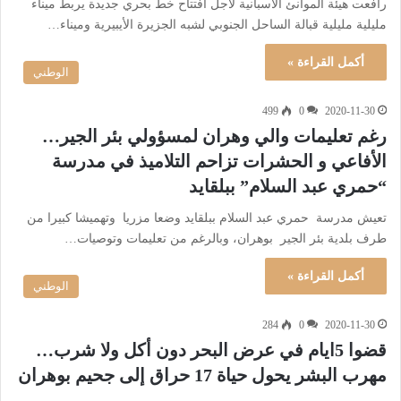
رافعت هيئة الموانئ الاسبانية لأجل افتتاح خط بحري جديدة يربط ميناء
مليلية مليلية قبالة الساحل الجنوبي لشبه الجزيرة الأيبيرية وميناء…
أكمل القراءة »
الوطني
499
0
2020-11-30
رغم تعليمات والي وهران لمسؤولي بئر الجير…
الأفاعي و الحشرات تزاحم التلاميذ في مدرسة
“حمري عبد السلام” ببلقايد
تعيش مدرسة حمري عبد السلام ببلقايد وضعا مزريا وتهميشا كبيرا من
طرف بلدية بئر الجير بوهران، وبالرغم من تعليمات وتوصيات…
أكمل القراءة »
الوطني
284
0
2020-11-30
قضوا 5ايام في عرض البحر دون أكل ولا شرب…
مهرب البشر يحول حياة 17 حراق إلى جحيم بوهران