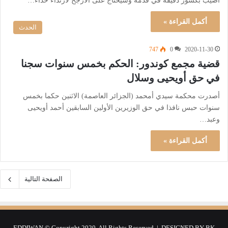
أصيب بكسور دقيقة في قدمه وسيحتاج على الأرجح لارتداء حذاء…
أكمل القراءة »
الحدث
747
0
2020-11-30
قضية مجمع كوندور: الحكم بخمس سنوات سجنا
في حق أويحيى وسلال
أصدرت محكمة سيدي أمحمد (الجزائر العاصمة) الاثنين حكما بخمس
سنوات حبس نافذا في حق الوزيرين الأولين السابقين أحمد أويحيى
وعبد…
أكمل القراءة »
الصفحة التالية
EDDIWAN © Copyright 2020, All Rights Reserved | DESIGNED BY
BK