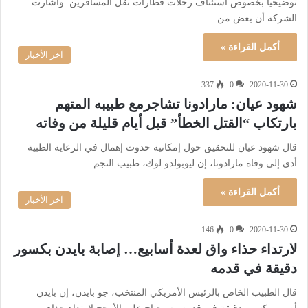
توضيحيا بخصوص استئناف رحلات قطارات نقل المسافرين. وأشارت
الشركة أن بعض من…
أكمل القراءة »
آخر الأخبار
337
0
2020-11-30
شهود عيان: مارادونا تشاجرمع طبيبه المتهم
بارتكاب “القتل الخطأ” قبل أيام قليلة من وفاته
قال شهود عيان للتحقيق حول إمكانية حدوث إهمال في الرعاية الطبية
أدى إلى وفاة مارادونا، إن ليوبولدو لوك، طبيب النجم…
أكمل القراءة »
آخر الأخبار
146
0
2020-11-30
لارتداء حذاء واق لعدة أسابيع… إصابة بايدن بكسور
دقيقة في قدمه
قال الطبيب الخاص بالرئيس الأمريكي المنتخب، جو بايدن، إن بايدن