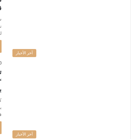
ق
ش
ن
ل
آخر الأخبار
ت
“
ب
ك
ب
ق
آخر الأخبار