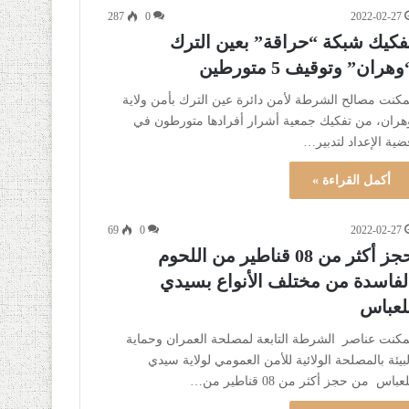
287
0
2022-02-27
فكيك شبكة “حراقة” بعين الترك
وهران” وتوقيف 5 متورطين
مكنت مصالح الشرطة لأمن دائرة عين الترك بأمن ولاية
هران، من تفكيك جمعية أشرار أفرادها متورطون في
ضية الإعداد لتدبير…
أكمل القراءة »
69
0
2022-02-27
حجز أكثر من 08 قناطير من اللحوم
لفاسدة من مختلف الأنواع بسيدي
لعباس
مكنت عناصر الشرطة التابعة لمصلحة العمران وحماية
لبيئة بالمصلحة الولائية للأمن العمومي لولاية سيدي
عباس من حجز أكثر من 08 قناطير من…