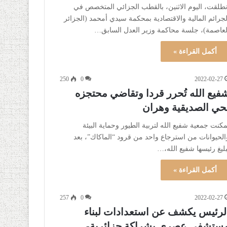
نطلقت، اليوم الاثنين، بالقطب الجزائي المتخصص في
لجرائم المالية والاقتصادية بمحكمة سيدي أمحمد (الجزائر
لعاصمة)، جلسة محاكمة وزير العدل السابق…
أكمل القراءة »
250
0
2022-02-27
فيع الله تُحرر قردا وتقاضي محتجزه
حي الصديقية وهران
مكنت جمعية شفيع الله لتربية الطيور وحماية البيئة
الحيوانات من استرجاع واحد من قرود “الماكاك”، بعد
بليغ رئيسها شفيع الله،…
أكمل القراءة »
257
0
2022-02-27
لرئيس يكشف عن استعدادات لبناء
ستشفى عصري بشراكة جزائرية-