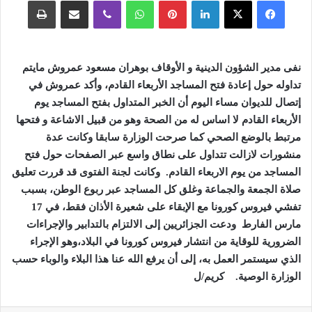
فيسبوك
‫X
لينكدإن
بينتيريست
واتساب
ڤايبر
مشاركة عبر البريد
طباعة
نفى مدير الشؤون الدينية و الأوقاف بوهران مسعود عمروش مايتم
تداوله حول إعادة فتح المساجد الأربعاء القادم، وأكد عمروش في
إتصال للديوان مساء اليوم أن الخبر المتداول بفتح المساجد يوم
الأربعاء القادم لا اساس له من الصحة وهو من قبيل الاشاعة و فتحها
مرتبط بالوضع الصحي كما صرحت الوزارة سابقا
وكانت عدة
منشورات لازالت تتداول على نطاق واسع عبر الصفحات حول فتح
المساجد من يوم الاربعاء القادم.
وكانت لجنة الفتوى قد قررت تعليق
صلاة الجمعة والجماعة وغلق كل المساجد عبر ربوع الوطن، بسبب
تفشي فيروس كورونا مع الإبقاء على شعيرة الأذان فقط، في 17
مارس الفارط ودعت الجزائريين إلى الالتزام بالتدابير والإجراءات
الضرورية للوقاية من انتشار فيروس كورونا في البلاد،وهو الإجراء
الذي سيستمر العمل به، إلى أن يرفع الله عنا هذا البلاء والوباء حسب
الوزارة الوصية.
كريم/ل