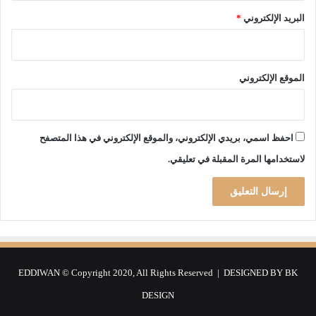
و
ن
ص
البريد الإلكتروني
*
ي
ا
ت
ا
الموقع الإلكتروني
ل
ت
ي
ت
احفظ اسمي، بريدي الإلكتروني، والموقع الإلكتروني في هذا المتصفح
ق
لاستخدامها المرة المقبلة في تعليقي.
د
م
ه
ا
ا
ل
س
ل
EDDIWAN © Copyright 2020, All Rights Reserved | DESIGNED BY
BK
ط
DESIGN
ة
ا