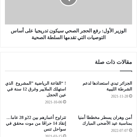
ر
ر
ا
ا
ء
ل
غ
أ
ي
و
الوزير الأول: رفع الحجر الصحي سيكون تدريجيا على أساس
ر
ل
التوصيات التي تقدمها السلطة الصحية
ا
:
ل
ر
م
ف
مقالات ذات صلة
ش
ع
ر
ا
و
ل
ع
ح
الجزائر تبدي استعدادها لدعم
! “القاعة الرياضية ”المشروع الذي
.
ج
الشرطة الليبية
استهلك الملايير وغرق 12 سنة في
.
ر
عين الحجل
2021-11-28
.
ا
2021-10-06
ا
ل
ل
ص
أمن وهران يسطر مخططا أمنيا
تتراوح أعمارهم بين 22و 28 عاما…
ت
ح
بمناسبة عيد الأضحى المبارك
إنقاذ 14 حراڤا من موت محقق في
م
ي
سواحل تنس
2022-07-07
ا
س
2021-03-15