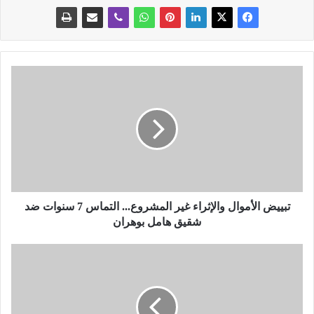
ت
ب
ي
ي
ض
ا
ل
أ
م
و
تبييض الأموال والإثراء غير المشروع... التماس 7 سنوات ضد
ا
شقيق هامل بوهران
ل
و
ا
ا
ل
ل
و
إ
ز
ث
ي