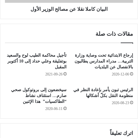
ت
م
ا
ل
البيان كاملا نقلا عن مصالح الوزير الأول
ل
ا
ا
ن
ت
ق
مقالات ذات صلة
ف
ل
ا
ا
ق
ع
و
ن
إرجاع الابتدائية تحت وصاية وزارة
تأجيل محاكمة الطيب لوح والسعيد
ي
م
التربية… مدراء المدارس يطالبون
بوتفليقة وعلي حداد إلى 10 أكتوبر
ر
ص
بالانفصال عن البلديات
المقبل
ي
ا
2021-09-26
2020-12-06
ح
ل
ا
ح
‎الرئيس تبون يأمر بإعادة النظر في
سيخضعون إلى بروتوكول صحي
ل
ا
منظومة النقل بكلّ أشكالها
صارم… استئناف نشاط
ج
ل
“الطاكسيات” هذا الإثنين
2020-08-23
م
و
2020-06-11
ي
ز
ع
ي
ر
ا
اترك تعليقاً