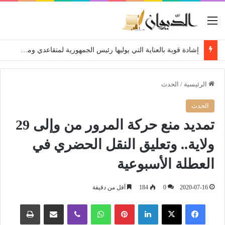
القائمة
إشادة قوية بالعناية التي يوليها رئيس الجمهورية لمتقاعدي ومعطوبي وكبار جرحى الجيش الوطني الشعبي
الرئيسية
/
الحدث
الحدث
تمديد منع حركة المرور من وإلى 29
ولاية.. وتعليق النقل الحضري في
العطلة الأسبوعية
2020-07-16
0
184
أقل من دقيقة
فيسبوك
‫X
لينكدإن
بينتيريست
واتساب
ڤايبر
مشاركة عبر البريد
طباعة