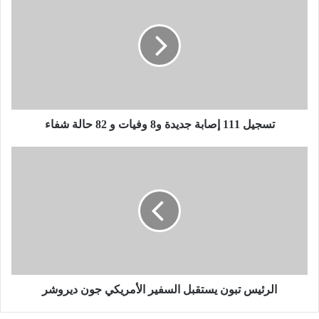
س
ج
ي
ل
1
1
1
إ
ص
تسجيل 111 إصابة جديدة و8 وفيات و 82 حالة شفاء
ا
ب
ا
ة
ل
ج
ر
د
ئ
ي
ي
د
س
ة
ت
و
ب
8
و
و
ن
الرئيس تبون يستقبل السفير الأمريكي جون ديروشر
ف
ي
ي
س