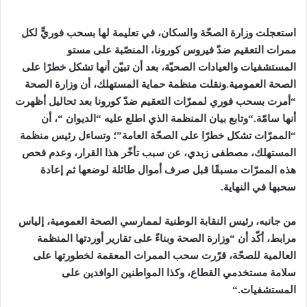
استعجلت وزارة الصحّة والسكان، في تعليمة لها بسحب فوريٍّ لكل
ممرات التعقيم ضدّ فيروس كورونا، المنصّبة على مستو
المستشفيات والعيادات الصحيّة، بعد أن تبيّن أنها تشكل خطرًا على
الصحة العمومية
.
ونقلت منظمة حماية المستهلك، أن وزارة الصحة
“أمرت بسحب فوري لممرّات التعقيم ضدّ كورونا بعد تحاليل أظهرت
أنها سامّة
“.
وتابع بيان المنظمة الذي اطلع عليه “الديوان “، أن
“الممرّات تشكل خطرًا على الصحّة العامة”؛ وتساءل رئيس منظمة
المستهلك، مصطفى زبدي، عن سبب تأخّر هذا القرار، وعدم فحص
هذه الممرّات مسبقًا قبل صرف أموال طائلة لوضعها ثم إعادة
سحبها في النهاية
.
من جانبه، رئيس النقابة الوطنية لممارسي الصحة العمومية، إلياس
مرابط، أكّد أن “وزارة الصحة وبناءً على تقارير أوردتها المنظمة
العالمية للصحّة، قرّرت سحب الممرات المعقمة لخطورتها على
سلامة مستخدمي القطاع، وكذا المواطنين الوافدين على
المستشفيات
“.