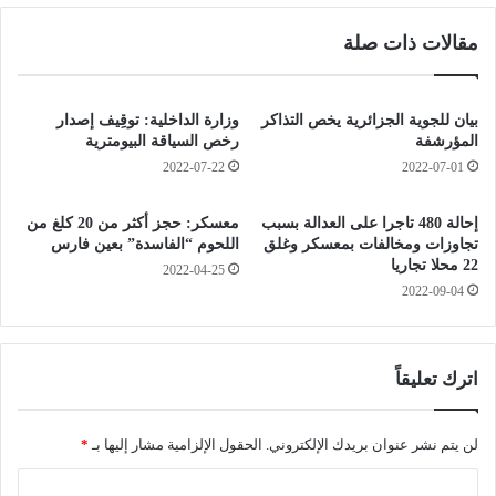
ا
ت
مقالات ذات صلة
ت
ق
و
ب
8
ل
2
ا
بيان للجوية الجزائرية يخص التذاكر
وزارة الداخلية: توقِيف إصدار
ح
ل
المؤرشفة
رخص السياقة البيومترية
ا
س
2022-07-22
2022-07-01
ل
ف
ة
ي
إحالة 480 تاجرا على العدالة بسبب
معسكر: حجز أكثر من 20 كلغ من
ش
ر
تجاوزات ومخالفات بمعسكر وغلق
اللحوم “الفاسدة” بعين فارس
ف
ا
22 محلا تجاريا
2022-04-25
ا
ل
2022-09-04
ء
أ
م
ر
ي
اترك تعليقاً
ك
ي
ج
لن يتم نشر عنوان بريدك الإلكتروني.
الحقول الإلزامية مشار إليها بـ
*
و
ا
ن