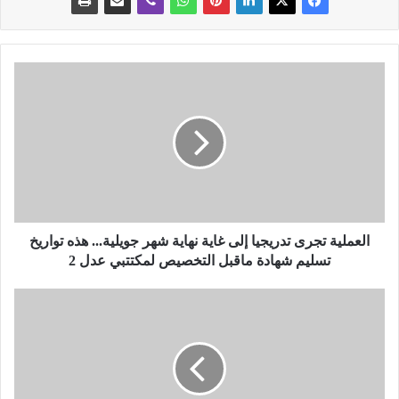
ا
ل
ع
م
ل
ي
ة
ت
ج
ر
العملية تجرى تدريجيا إلى غاية نهاية شهر جويلية... هذه تواريخ
ى
تسليم شهادة ماقبل التخصيص لمكتتبي عدل 2
ت
د
ف
ر
ي
ي
س
ج
ا
ي
ب
ا
ق