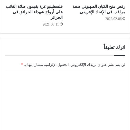
.
م
رفض منح الكيان الصهيوني صفة
فلسطينيو غزة يقيمون صلاة الغائب
.
ص
مراقب في الإتحاد الإفريقي
على أرواح شهداء الحرائق في
.
ا
الجزائر
2022-02-06
ه
ب
2021-08-11
ذ
ي
ه
ن
ت
ب
و
ك
اترك تعليقاً
ا
و
ر
ر
ي
و
لن يتم نشر عنوان بريدك الإلكتروني.
الحقول الإلزامية مشار إليها بـ
*
خ
ن
ت
ا
ا
س
ل
ل
ت
ي
م
ع
ش
ل
ه
ا
ي
د
ق
ة