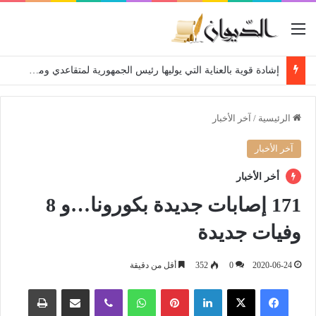
القائمة
إشادة قوية بالعناية التي يوليها رئيس الجمهورية لمتقاعدي ومعطوبي وكبار جرحى الجيش الوطني الشعبي
الرئيسية
/
آخر الأخبار
آخر الأخبار
أخر الأخبار
171 إصابات جديدة بكورونا…و 8
وفيات جديدة
2020-06-24
0
352
أقل من دقيقة
فيسبوك
‫X
لينكدإن
بينتيريست
واتساب
ڤايبر
مشاركة عبر البريد
طباعة