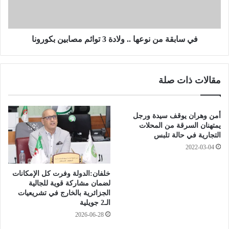
إ
ة
ل
م
ى
ن
غ
ن
في سابقة من نوعها .. ولادة 3 توائم مصابين بكورونا
ا
و
ي
ع
ة
ه
مقالات ذات صلة
ن
ا
ه
.
ا
.
ي
و
أمن وهران يوقف سيدة ورجل
ة
ل
يمتهنان السرقة من المحلات
ش
ا
التجارية في حالة تلبس
ه
د
2022-03-04
ر
ة
ج
3
خلفان:الدولة وفرت كل الإمكانات
و
ت
لضمان مشاركة قوية للجالية
ي
و
الجزائرية بالخارج في تشريعيات
ل
ا
الـ2 جويلية
ي
ئ
2026-06-28
ة
م