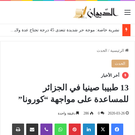
القائمة
نشرية خاصة: موجة حر شديدة تتعدى 45 درجة تجتاح عدة ولايات إلى غاية الاثنين
الرئيسية
/
الحدث
الحدث
أخر الأخبار
13 طبيبا صينيا في الجزائر
للمساعدة على مواجهة “كورونا”
2020-03-26
0
286
دقيقة واحدة
فيسبوك
‫X
لينكدإن
بينتيريست
واتساب
ڤايبر
مشاركة عبر البريد
طباعة