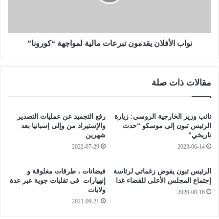
ا
ل
ع
أ
ا
ف
ل
ل
ص
ا
نواب الأفلان يقدمون تبرعات مالية لمواجهة “كورونا”
ح
ن
ة
ي
:
ق
مقالات ذات صلة
د
أ
م
ت
و
ا
ن
نائب وزير الخارجية الروسي: زيارة
رفع التجميد عن عمليات التصدير
ب
ت
الرئيس تبون إلى موسكو “حدث
والإستيراد من وإلى إسبانيا بعد
ع
ب
تاريخي”
شهرين
ب
ر
2022-07-29
2023-06-14
ك
ع
ل
ا
الرئيس تبون يفوض زغماتي لرئاسة
فيضانات ، طرقات مغلوقة و
ف
ت
إجتماع المجلس الأعلى للقضاء غدا
إنهيارات في تقلبات جوية عبر عدة
خ
م
ولايات
2020-08-16
ر
ا
2021-09-21
و
ل
ا
ي