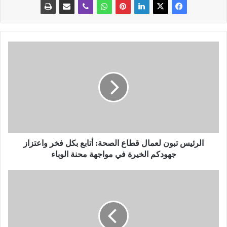
ا
ل
ر
ئ
ي
س
ت
ب
و
ن
الرئيس تبون لعمال قطاع الصحة: أتابع بكل فخر واعتزاز
ل
جهودكم الخيرة في مواجهة محنة الوباء
ع
م
ن
ا
و
ل
ا
ق
ب
ط
ا