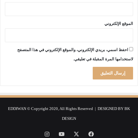
ا
ج
ه
ة
الموقع الإلكتروني
م
ح
ن
ة
احفظ اسمي، بريدي الإلكتروني، والموقع الإلكتروني في هذا المتصفح
ا
لاستخدامها المرة المقبلة في تعليقي.
ل
و
ب
ا
ء
EDDIWAN © Copyright 2020, All Rights Reserved | DESIGNED BY
BK
DESIGN
فيسبوك
‫X
‫YouTube
انستقرام