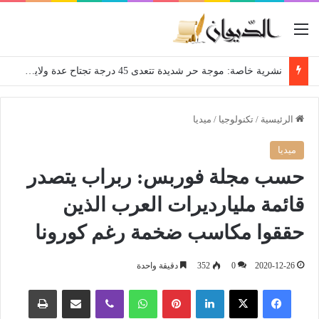
القائمة
نشرية خاصة: موجة حر شديدة تتعدى 45 درجة تجتاح عدة ولايات إلى غاية الاثنين
الرئيسية
/
تكنولوجيا
/
ميديا
ميديا
‎حسب مجلة فوربس: ربراب يتصدر
قائمة مليارديرات العرب الذين
حققوا مكاسب ضخمة رغم كورونا
2020-12-26
0
352
دقيقة واحدة
فيسبوك
‫X
لينكدإن
بينتيريست
واتساب
ڤايبر
مشاركة عبر البريد
طباعة