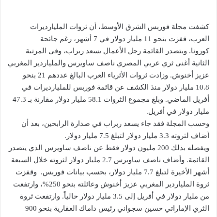
كشفت مجلة فوربس الشرق الأوسط، أن ثروات المليارديرات
العرب، قفزت بنحو 11 مليار دولار في 7 أشهر، رغم جائحة
كورونا. ‎ويتصدر القائمة رجل الأعمال يسعد ربراب، وفي المرتبة
الثانية أغنى ثري عربي المصري ناصف ساويرس والملياردير المغربي
عزيز أخنوش. ‎وزادت ثروات الأثرياء العرب البالغ عددهم 21 بنحو
10.8 مليار دولار منذ الكشف عن قائمة فوربس للمليارديرات في
أفريل الماضي. ‎وبلغ مجموع الثروات 58.1 مليار دولار مقارنة بـ 47.3
مليار دولار في أفريل.
‎وحسب المجلة فقد جاء يسعد ربراب في صدارة الرابحين، بعد أن
أضاف لثروته 3.3 مليار دولار لتبلغ 7.5 مليار دولار.
‎ويفصله بذلك 200 مليون دولار فقط عن ناصف ساويرس الذي يتصدر
القائمة. ‎وأضاف ناصف ساويرس 2.7 مليار دولار لثروته خلال السبعة
أشهر الأخيرة لتبلغ 7.7 مليار دولار، بحسب بيانات فوربس. ‎وقفزت
ثروة الملياردير المغربي عزيز أخنوش وعائلته بنحو 250%، وارتفعت
من مليار دولار في أفريل إلى 3.5 مليار دولار حالياً. ‎وارتفعت ثروة
الثري الإماراتي حسين سجواني رئيس داماك العقارية بنحو 900