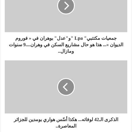
ي
ا
ت
م
ك
ت
ت
جمعيات مكتتبي" Lpa "و"عدل" بوهران في « فوروم
ب
الديوان »... هذا هو حال مشاريع السكن في وهران....9 سنوات
ي
ومازال..
"
L
ا
p
ل
a
ذ
"
ك
و
ر
"
ى
ع
ا
د
ل
ل
ـ
"
4
الذكرى الـ42 لوفاته... هكذا أسّس هواري بومدين للجزائر
ب
2
المعاصرة..
و
ل