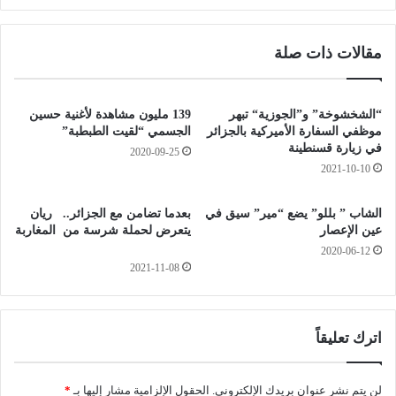
ه
و
ر
ف
مقالات ذات صلة
ا
ا
ن
ت
ف
ه
ي
.
“الشخشوخة” و”الجوزية“ تبهر
139 مليون مشاهدة لأغنية حسين
«
.
موظفي السفارة الأميركية بالجزائر
الجسمي “لقيت الطبطبة”
.
في زيارة قسنطينة
2020-09-25
ف
2021-10-10
و
ه
ر
ك
الشاب ” بللو” يضع “مير” سيق في
بعدما تضامن مع الجزائر.. ريان
و
ذ
عين الإعصار
يتعرض لحملة شرسة من المغاربة
م
ا
2020-06-12
ا
أ
2021-11-08
ل
سّ
د
س
ي
ه
و
و
اترك تعليقاً
ا
ا
ن
ر
ي
لن يتم نشر عنوان بريدك الإلكتروني.
الحقول الإلزامية مشار إليها بـ
*