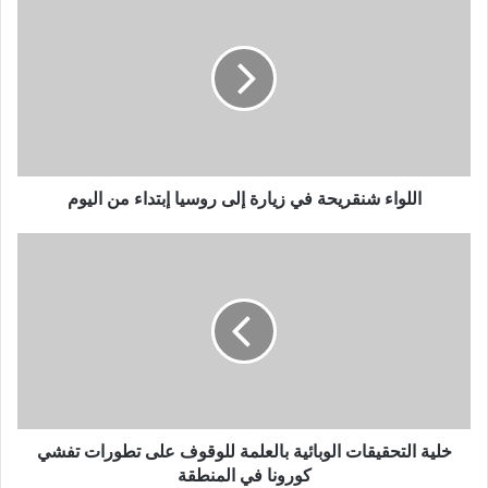
ل
ل
و
ا
ء
ش
ن
ق
ر
اللواء شنقريحة في زيارة إلى روسيا إبتداء من اليوم
ي
ح
خ
ة
ل
ف
ي
ي
ة
ز
ا
ي
ل
ا
ت
ر
ح
ة
ق
إ
ي
خلية التحقيقات الوبائية بالعلمة للوقوف على تطورات تفشي
ل
ق
كورونا في المنطقة