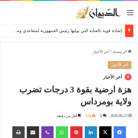
القائمة
إشادة قوية بالعناية التي يوليها رئيس الجمهورية لمتقاعدي ومعطوبي وكبار جرحى الجيش الوطني الشعبي
الرئيسية
/
آخر الأخبار
آخر الأخبار
أخر الأخبار
هزة ارضية بقوة 3 درجات تضرب
ولاية بومرداس
2020-06-23
0
516
أقل من دقيقة
فيسبوك
‫X
لينكدإن
بينتيريست
واتساب
ڤايبر
مشاركة عبر البريد
طباعة