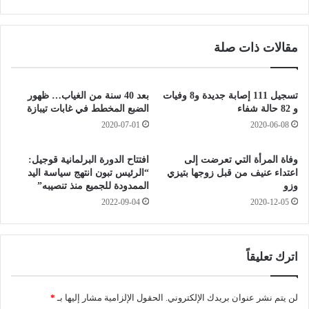
ى
ا
ر
ت
و
ا
مقالات ذات صلة
س
ل
ي
و
ا
ب
إ
ا
تسجيل 111 إصابة جديدة و8 وفيات
بعد 40 سنة من الغياب… ظهور
ب
ئ
و 82 حالة شفاء
الضبع المخطط في غابات تيبازة
ت
ي
2020-07-01
2020-06-08
د
ة
ا
ب
وفاة المرأة التي تعرضت إلى
افتتاح الدورة البرلمانية قوجيل:
ء
ا
اعتداء عنيف من قبل زوجها بتيزي
“الرئيس تبون انتهج سياسة اليد
م
ل
وزو
الممدودة للجميع منذ تنصيبه”
ن
ع
2022-09-04
2020-12-05
ا
ل
ل
م
ي
ة
و
ل
اترك تعليقاً
م
ل
و
ق
لن يتم نشر عنوان بريدك الإلكتروني.
الحقول الإلزامية مشار إليها بـ
*