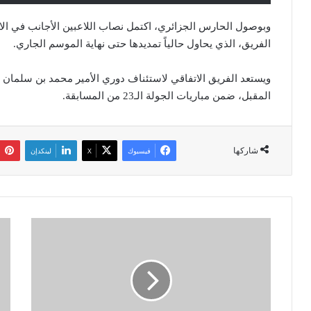
وبوصول الحارس الجزائري، اكتمل نصاب اللاعبين الأجانب في الاتفا
الفريق، الذي يحاول حالياً تمديدها حتى نهاية الموسم الجاري.
المقبل، ضمن مباريات الجولة الـ23 من المسابقة.
شاركها
فيسبوك
‫X
لينكدإن
ر
ت
ئ
م
ي
د
س
ي
ج
د
و
م