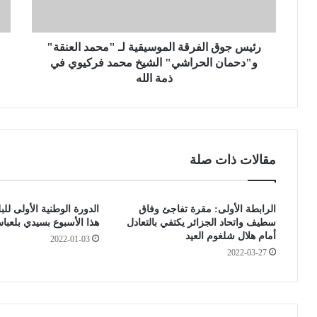
ق
ن
ا
ع
ل
ح
ف
رئيس جوق الفرقة الموسيقية لـ "محمد العنقة"
ر
ر
ك
و"دحمان الحراشي" الشيخ محمد فركيوي في
ق
ة
ذمة الله
ة
ا
ا
ل
ل
م
م
ر
و
و
مقالات ذات صلة
س
ر
ي
م
ق
ن
الرابطة الأولى: مقرة تفاجئ وفاق
الدورة الوطنية الأولى للبل
ي
و
سطيف واتحاد الجزائر يكتفي بالتعادل
هذا الأسبوع بسيدي بلعبا
ة
إ
أمام هلال شلغوم العيد
ل
2022-01-03
ل
2022-03-27
ـ
ى
2
"
م
9
ح
و
م
ل