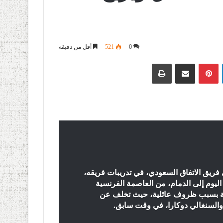
0
521
أقل من دقيقة
لينكدإن
بينتيريست
مشاركة عبر البريد
طباعة
يق الاتفاق السعودي، في تدريبات فريقه،
وم إلى الدمام، من العاصمة الفرنسية
دية بسبب ظروف عائلية، حيث تخلف عن
والسنغالي دوكارا، في وقت سابق.