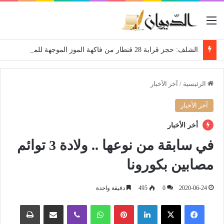
القائمة
الشلف: حجز قرابة 28 قنطار من فاكهة الموز الموجهة للمضاربة
الرئيسية
/
آخر الأخبار
آخر الأخبار
أخر الأخبار
في سابقة من نوعها .. ولادة 3 توائم
مصابين بكورونا
2020-06-24
0
495
دقيقة واحدة
فيسبوك
‫X
لينكدإن
بينتيريست
واتساب
ڤايبر
مشاركة عبر البريد
طباعة