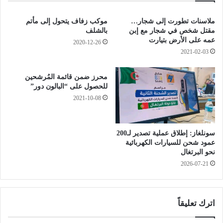
و
ت
ف
ا
ملاسنات تطورت إلى شجار…
موكب زفاف يتحول إلى مأتم
ي
ل
مقتل شخص في شجار مع إبن
بالشلف
ا
ر
عمه على الأرض بتيارت
2020-12-26
ت
ق
2021-02-03
ج
ا
د
ب
محرز ضمن قائمة المُرشحين
ي
ة
للحصول على “البالون دور”
د
ا
2021-10-08
ة
ل
ق
ض
سونلغاز: إطلاق عملية تصدير لـ200
ا
عمود شحن للسيارات الكهربائية
ئ
نحو البرتغال
ي
2026-07-21
ة
اترك تعليقاً