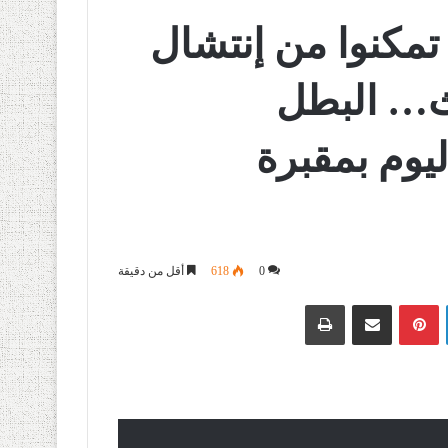
تمكنوا من إنتشال
 البحث… البطل
يوم بمقبرة
0
618
أقل من دقيقة
لينكدإن
بينتيريست
مشاركة عبر البريد
طباعة