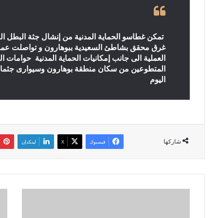
تمكن غطاسو الحماية المدنية من إنشال جثة البطل ال
العملية الى جانب إمكانيات الحماية المدنية حوامات 
المتطوعين من سكان منطقة بوهارون وسيوارى جثمان
اليوم
شاركها
فيسبوك
‫X
لينكدإن
ا
ل
م
ش
س