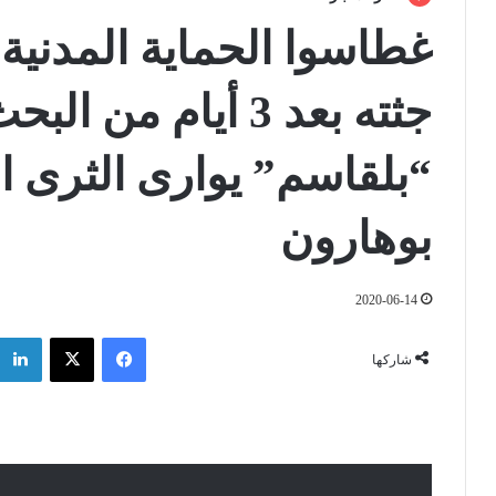
غطاسوا الحماية المدنية 
جثته بعد 3 أيام من
“بلقاسم” يوارى الثرى ال
بوهارون
2020-06-14
فيسبوك
‫X
شاركها