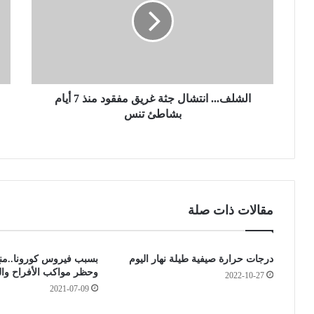
ل
ع
ف
و
.
د
.
ب
.
و
ا
د
ن
الشلف... انتشال جثة غريق مفقود منذ 7 أيام
ي
ت
ب
بشاطئ تنس
ش
ة
ا
"
ل
ك
ج
ن
ث
ا
ة
ب
مقالات ذات صلة
غ
ا
ر
س
ي
ت
درجات حرارة صيفية طيلة نهار اليوم
بسبب فيروس كورونا..منع
ق
"
وحظر مواكب الأفراح والو
م
ل
2022-10-27
ف
2021-07-09
ي
ق
و