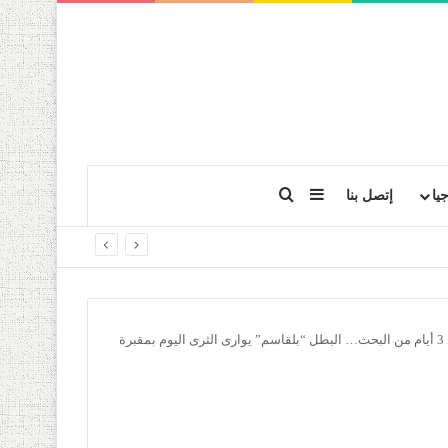
بحث عن
إضافة عمود جانبي
يا
إتصل بنا
غطاسوا الحماية المدنية تمكنوا من إنتشال جثته بعد 3 أيام من البحث… البطل “بلقاسم” يوارى الثرى اليوم بمقبرة