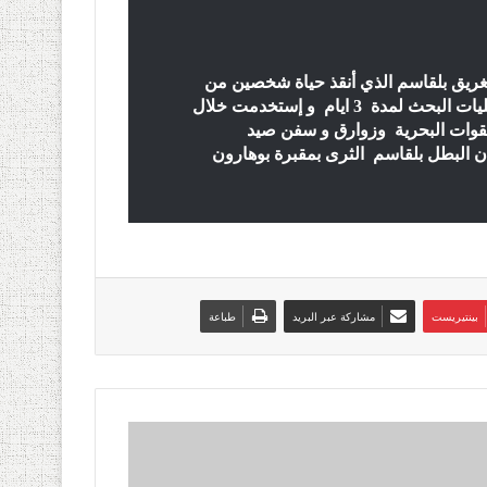
غريق بلقاسم الذي أنقذ حياة شخصين من
غرق محقق بشاطئ السعيدية ببوهارون و تواصلت عمليات البحث لمدة 3 ايام و إستخدمت خلال
القوات البحرية وزوارق و سفن صيد
 البطل بلقاسم الثرى بمقبرة بوهارون
بينتيريست
مشاركة عبر البريد
طباعة