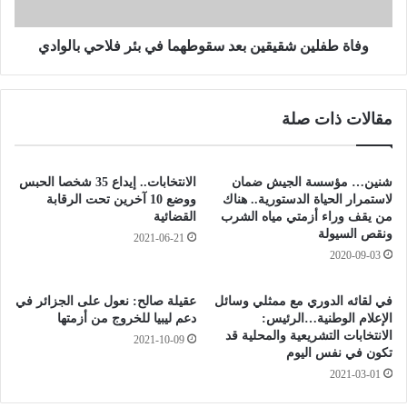
ر
ي
ك
ن
ة
ش
وفاة طفلين شقيقين بعد سقوطهما في بئر فلاحي بالوادي
و
ق
ط
ي
ن
ق
مقالات ذات صلة
ي
ي
ة
ن
ع
ب
ل
ع
شنين… مؤسسة الجيش ضمان
الانتخابات.. إيداع 35 شخصا الحبس
ى
د
لاستمرار الحياة الدستورية.. هناك
ووضع 10 آخرين تحت الرقابة
ب
س
من يقف وراء أزمتي مياه الشرب
القضائية
ع
ونقص السيولة
ق
2021-06-21
د
و
2020-09-03
خ
ط
ط
ه
في لقائه الدوري مع ممثلي وسائل
عقيلة صالح: نعول على الجزائر في
و
م
الإعلام الوطنية…الرئيس:
دعم ليبيا للخروج من أزمتها
ة
ا
الانتخابات التشريعية والمحلية قد
2021-10-09
م
ف
تكون في نفس اليوم
ن
ي
2021-03-01
ش
ب
ر