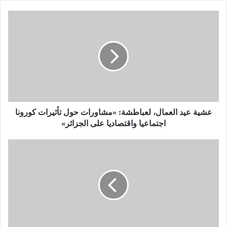
ع
ش
ي
ة
ع
ي
د
ا
ل
ع
عشية عيد العمال، لعباطشة: «مشاورات حول تأثيرات كورونا
م
اجتماعيا واقتصاديا على الجزائر»
ا
ل
ت
،
م
ل
د
ع
ي
ب
د
ا
آ
ط
ج
ش
ا