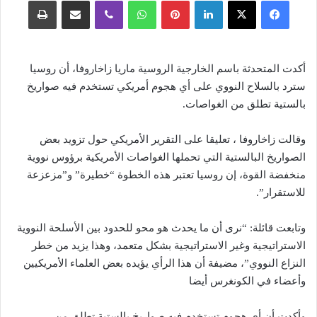
فيسبوك
‫X
لينكدإن
بينتيريست
واتساب
ڤايبر
مشاركة عبر البريد
طباعة
أكدت المتحدثة باسم الخارجية الروسية ماريا زاخاروفا، أن روسيا
سترد بالسلاح النووي على أي هجوم أمريكي تستخدم فيه صواريخ
بالستية تطلق من الغواصات.
وقالت زاخاروفا ، تعليقا على التقرير الأمريكي حول تزويد بعض
الصواريخ البالستية التي تحملها الغواصات الأمريكية برؤوس نووية
منخفضة القوة، إن روسيا تعتبر هذه الخطوة “خطيرة” و”مزعزعة
للاستقرار”.
وتابعت قائلة: “نرى أن ما يحدث هو محو للحدود بين الأسلحة النووية
الاستراتيجية وغير الاستراتيجية بشكل متعمد، وهذا يزيد من خطر
النزاع النووي”، مضيفة أن هذا الرأي يؤيده بعض العلماء الأمريكيين
وأعضاء في الكونغرس أيضا
وأكدت أن أي هجوم تستخدم فيه صواريخ بالستية تطلق من