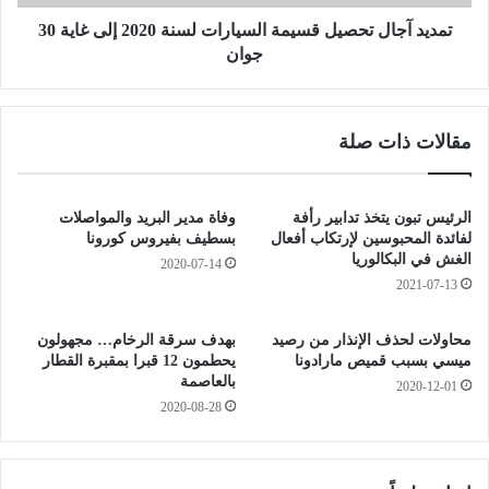
ة
ل
:
ت
تمديد آجال تحصيل قسيمة السيارات لسنة 2020 إلى غاية 30
«
ح
جوان
م
ص
ش
ي
ا
ل
مقالات ذات صلة
و
ق
ر
س
ا
ي
ت
م
الرئيس تبون يتخذ تدابير رأفة
وفاة مدير البريد والمواصلات
ح
ة
لفائدة المحبوسين لإرتكاب أفعال
بسطيف بفيروس كورونا
و
ا
الغش في البكالوريا
2020-07-14
ل
ل
2021-07-13
ت
س
أ
ي
محاولات لحذف الإنذار من رصيد
بهدف سرقة الرخام… مجهولون
ث
ا
ميسي بسبب قميص مارادونا
يحطمون 12 قبرا بمقبرة القطار
ي
ر
بالعاصمة
2020-12-01
ر
ا
2020-08-28
ا
ت
ت
ل
ك
س
و
ن