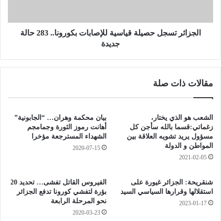
أ
ر
س
ت
ب
س
ق
ج
الجزائر تسجل حصيلة قياسية للإصابات بكورونا.. 283 حالة
ب
ل
جديدة
ل
ح
ع
ص
ي
ي
مقالات ذات صلة
د
ل
ع
ة
ب
ق
د
ي
الشعب هو الذي يختار،
بيان محكمة وهران… “الجابونية”
ا
ا
زغماتي:قسما بالله سأجن كل
أهانت رموز الثورة وجمامجم
ل
س
مسؤول يريد تشويه العلاقة بين
الشهداء المسترجعة مؤخرا
س
المواطن و الدولة
ي
2020-07-15
ل
ة
2021-02-05
ا
ل
م
ل
شنقريحة: الجزائر غيورة على
الفيروس القاتل تفشى… تحديد 20
إ
استقلالها وقرارها السياسي السيد
بؤرة لتفشي كورونا تدفع الجزائر
ص
نحو المرحلة الرابعة
2023-01-17
ا
2020-03-23
ب