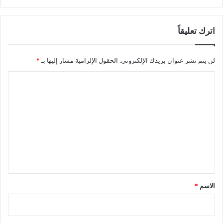
ا
ت
ب
اترك تعليقاً
ك
و
ر
لن يتم نشر عنوان بريدك الإلكتروني.
الحقول الإلزامية مشار إليها بـ
*
و
ا
ن
ا
ل
.
ت
.
ع
2
8
ل
3
ي
ح
ا
ق
ل
*
ة
الاسم
*
ج
د
ي