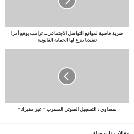
ق
ا
ض
ي
ة
ل
ضربة قاضية لمواقع التواصل الاجتماعي... ترامب يوقع أمرا
م
تنفيذيا ينزع لها الحماية القانونية
و
ا
س
ق
ع
ع
د
ا
ا
ل
و
ت
ي
و
:
ا
ا
ص
ل
ل
ت
سعداوي : التسجيل الصوتي المسرب " غير مفبرك"
ا
س
ل
ج
ا
ي
مقالات ذات صلة
ج