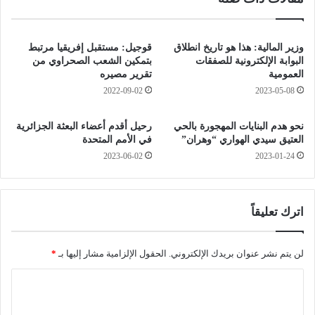
ل
ت
ا
م
ل
ا
ص
وزير المالية: هذا هو تاريخ انطلاق
قوجيل: مستقبل إفريقيا مرتبط
ع
و
البوابة الإلكترونية للصفقات
بتمكين الشعب الصحراوي من
ي
ت
العمومية
تقرير مصيره
.
ي
2022-09-02
2023-05-08
.
ا
.
ل
نحو هدم البنايات المهجورة بالحي
رحيل أقدم أعضاء البعثة الجزائرية
ت
م
العتيق سيدي الهواري “وهران”
في الأمم المتحدة
ر
س
2023-06-02
2023-01-24
ا
ر
م
ب
ب
"
ي
غ
اترك تعليقاً
و
ي
ق
ر
ع
م
لن يتم نشر عنوان بريدك الإلكتروني.
الحقول الإلزامية مشار إليها بـ
*
أ
ف
ا
م
ب
ر
ر
ل
ا
ك