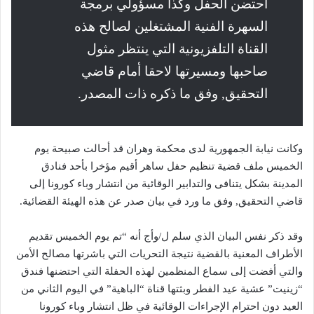
احتضن الحفل وكذا مسؤولي برمجة
السهرة الفنية المشتغلين لصالح هذه
القناة التلفزيونية التي ينتظر مثول
صاحبها ومسيرتها لاحقا أمام قاضي
التحقيق, وفق ما ذكره ذات المصدر
.
وكانت نيابة الجمهورية لدى محكمة وهران قد أحالت صبيحة يوم
الخميس ملف قضية تنظيم حفل ساهر أقيم مؤخرا بأحد فنادق
المدينة بشكل يتنافى والتدابير الوقائية من انتشار وباء كورونا إلى
قاضي التحقيق, وفق ما ورد في بيان صدر عن هذه الهيئة القضائية
.
وقد ذكر نفس البيان الذي سلم ل/وأج أنه “تم يوم الخميس تقديم
الأطراف المعنية بالقضية نتيجة التحريات التي باشرتها مصالح الأمن
والتي أفضت إلى سماع المنظمين لهذه الحفلة التي احتضنها فندق
“زينيت” عشية عيد الفطر وبثتها قناة “الباهية” في اليوم الثاني من
العيد دون احترام الإجراءات الوقائية في ظل انتشار وباء كورونا