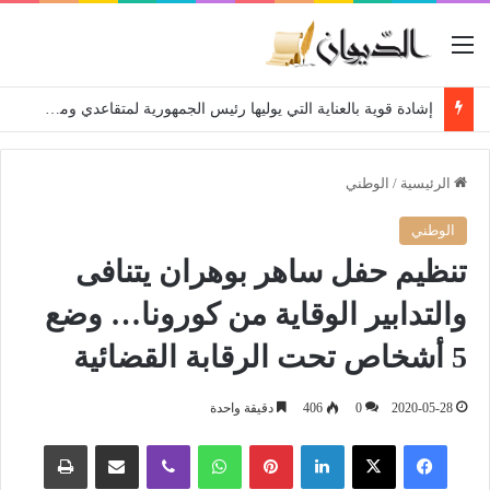
القائمة
إشادة قوية بالعناية التي يوليها رئيس الجمهورية لمتقاعدي ومعطوبي وكبار جرحى الجيش الوطني الشعبي
الرئيسية
/
الوطني
الوطني
تنظيم حفل ساهر بوهران يتنافى
والتدابير الوقاية من كورونا… وضع
5 أشخاص تحت الرقابة القضائية
2020-05-28
0
406
دقيقة واحدة
فيسبوك
‫X
لينكدإن
بينتيريست
واتساب
ڤايبر
مشاركة عبر البريد
طباعة