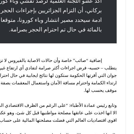
أكد عضو
اللجنة العلمية لرصد تفشي وباء كورو
بالمائة في حال تم احترام الحجر بصرامة.
ويرى البرفيسور بقاط بركاني في اتصال هاتفي مع “سبق برس” أ
15 يوما
إضافية “صائب” خاصة وأن حالات الاصابة بالف
جوان التي أقرتها الحكومة ستكون لها نتائج ايجابية في حال احتر
ارتداء الكمامة واحترام مسافة الأمان واستعمال المعقمات بصفة د
موقف يحسب لها.
وتابع رئيس عمادة الأطباء: “على الرغم من الظرف الاقتصادي الذ
الا انها اخذت على عاتقها مصلحة مواطنيها قبل كل شئ، وهو 
اقوى اقتصاديات العالم التي فضلت مصلحتها المالية على حساب