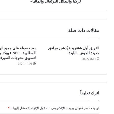
:
ء
تركيا والبدائل البرتغال وألمانيا»
«
ا
ن
ل
ق
ت
ل
ل
ن
ا
مقالات ذات صلة
ه
م
ا
ي
ئ
ذ
الفريق أول شنڨريحة يُدشن مرافق
بعد حصوله على جميع ا
ي
م
جديدة للجيش بالبليدة
المطلوبة.. CNEP
د
ن
لتسويق منتوجات الصيرفة 
2022-08-11
و
ت
2020-10-21
ر
ق
ي
د
أ
ي
ب
م
ط
م
ا
ل
اترك تعليقاً
ل
ف
أ
م
و
ن
لن يتم نشر عنوان بريدك الإلكتروني.
الحقول الإلزامية مشار إليها بـ
*
ر
ح