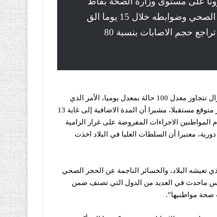
نا
على مستوى وزارة الصحة بقاط
بركاني، أن التزام الجزائريين بإجراءات الحجر الصحي وضوابطه خلال 15 يوما الق
ادمة سيحدد مصير انتشار وباء كورونا، متوقعا تراجع حجم الاصابات بنسبة 80
ن قرار الحكومة بتمديد إجراءات الحجر الصحي لمدة
يروس لا تزال تتجاوز معدل 100 حالة بمعدل يوميا، الأمر الذي
يتطلب – حسبه- فرض اجراءات أكثر صرامة لتفادي أي ارتفاع غير متوقع مستقبلا، مشيرا أن المدة الاضافية إلى غاية 13
ام المواطنين الاجراءات المفروضة على غرار الزامية
ورية، معتبرا أن السلطات العليا في البلاد اخذت
ي تعيشه البلاد، والخسائر الناجمة عن الحجر الصحي
عكس ماحدث في العديد من الدول التي تصنف ضمن
 صحة مواطنيها”.