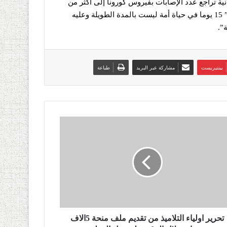
نية تراجع عدد الإصابات بفيروس كورونا إلى أكثر من
80 بالمائة في حال إلتزام المواطنين بالإجراءات الصحية، مضيفا:” 15 يوما في حياة أمة ليست بالمدة الطويلة وعليه
”.
بينتيريست
مشاركة عبر البريد
طباعة
تحرير اولياء التلاميذ من تقديم ملف منحة 5الاف