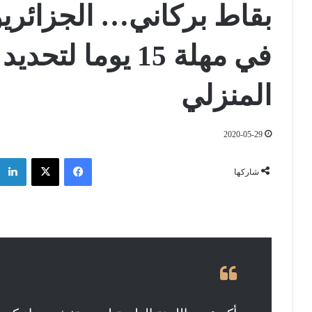
بقاط بركاني… الجزائريو
في مهلة 15 يوما ل
المنزلي
2020-05-29
فيسبوك
‫X
شاركها