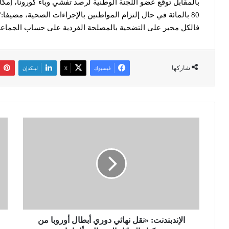
بالمقابل توقع عضو اللجنة الوطنية لرصد تفشي وباء كورونا، إمكا
فالكل مجبر على التضحية بالمصلحة الفردية على حساب الجماعة
شاركها
فيسبوك
‫X
لينكدإن
ا
ت
ل
ح
إ
ر
ن
ي
د
ر
ب
ا
ن
و
د
ل
ن
ي
ت
الإندبندنت: «نقل نهائي دوري أبطال أوروبا من
ا