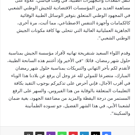
لنقل المعدات والتجهيزات الطبية، في وقت قياسي، علاوة على
مساهمة العديد من المؤسسات الاقتصادية للجيش الوطني الشعبي
في المجهود الوطني المتعلق بتوفير الوسائل الطبية الوقائية
كالكمامات وأجهزة التنفس الاصطناعي، مما أثبت، مرة أخرى،
الجاهزية العملياتية العالية التي تتحلى بها كافة مكونات الجيش
الوطني الشعبي”.
وقدم اللواء السعيد شنقريحة تهانيه لأفراد مؤسسة الجيش بمناسبة
حلول شهر رمضان، قائلا: “في الأخير وإذ أغتنم هذه السانحة الطيبة،
لأتقدم لكم بأحر التهاني والتبريكات بمناسبة حلول شهر رمضان
المبارك، متضرعا للمولي لله عز وجل أن يرفع عن بلادنا هذا الوباء
في أقرب الآجال، فإني أحرص على تذكيركم بوجوب التقيد بكافة
التعليمات المتعلقة بالوقاية من هذا الفيروس، والسهر على الرفع
المستمر من درجة اليقظة والمزيد من مضاعفة الجهود، بغية ضمان
لشعبنا الأبي، في هذا الشهر الفضيل، جو تسوده الطمأنينة
والسكينة”.