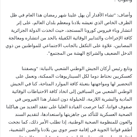
وأضاف: “تشاء الأقدار أن يهل علينا شهر رمضان هذا العام في ظل
الظرف الخاص الذي تعيشه بلادنا ومعظم بلدان العالم، على إثر
انتشار وباء فيروس كورونا المستجد، حيث اتخذت الدولة الجزائرية
كافة الإجراءات والتدابير الوقائية الكفيلة بالحد من انتشاره ومعالجة
المصابين، علاوة على التكفل بالجانب الاجتماعي للمواطنين من ذوي
الدخل الضعيف والشرائح الهشة من المجتمع”.
وتابع رئيس أركان الجيش الوطني الشعبي بالنيابة: “وبصفتنا
كعسكريين نحتاط دوما لكل السيناريوهات الممكنة، ونعمل على
التحضير لها ومواجهتها بتعبئة كافة الموارد المتاحة، كنا في الجيش
الوطني الشعبي من السباقين إلى اتخاذ كافة الاحتياطات الوقائية
المادية والبشرية اللازمة، للحيلولة دون انتشار هذا الفيروس في
صفوف قواتنا، كما حرصت القيادة العليا على تفقد العديد من هياكلنا
الصحية العسكرية للتأكد من جاهزيتها واستعدادها، لتقديم السند
والعون للمنظومة الصحية الوطنية، إذا تطلب الأمر ذلك، كما نجحت
أطقم قواتنا الجوية في إقامة جسر جوي بين بلادنا والصين الشعبية،