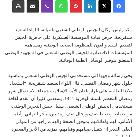
فيسبوك
‫X
لينكدإن
بينتيريست
واتساب
ڤايبر
مشاركة عبر البريد
طباعة
-أكد رئيس أركان الجيش الوطني الشعبي بالنيابة، اللواء السعيد
شنقريحة، حرص قيادة المؤسسة العسكرية على جاهزية الجيش
لتقديم السند والعون للمنظومة الصحية الوطنية ومساهمة
المؤسسات الاقتصادية للجيش الوطني الشعبي في المجهود الوطني
المتعلق بتوفير الوسائل الطبية الوقائية.
وفي رسالة وجهها إلى مستخدمي الجيش الوطني الشعبي بمناسبة
حلول شهر رمضان الفضيل، قال اللواء السعيد شنقريحة: “استعداد
بلادنا الغالية، على غرار بلدان الأمة الإسلامية جمعاء، لاستقبال شهر
رمضان المعظم للسنة الهجرية 1441، يسعدني كثيرا أن أتقدم لكافة
مستخدمي الجيش الوطني الشعبي، سليل جيش التحرير الوطني،
من ضباط وضباط صف ورجال صف ومدنيين، بأحر التهاني وأطيب
الأماني، لهم ولعائلاتهم بموفور الصحة والهناء، راجيا من المولى
العلي القدير أن يتقبل صيامهم وقيامهم، بمزيد من الأجر والمغفرة
والثواب”.