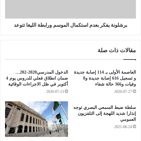
4
ة
0
ي
8
ف
ح
ك
برشلونة يفكر بعدم استكمال الموسم ورابطة الليغا تتوعد
ا
ر
ل
ب
ة
ع
مقالات ذات صلة
ش
د
ف
م
ا
ا
ء
س
العاصمة الأولى بـ 114 إصابة جديدة
الدخول المدرسي2020-202…
1
ت
و تسجيل 616 إصابة جديدة و8
ضمان انطلاق فعلي للدروس يوم 4
2
ك
وفيات و366 حالة شفاء
أكتوبر في ظل الاجراءات الوقائية
0
م
2020-07-13
2020-07-27
إ
ا
ص
ل
سلطة ضبط السمعي البصري توجه
ا
ا
إنذارا شديد اللهجة إلى التلفزيون
ب
ل
العمومي
ة
م
2021-08-24
ج
و
د
س