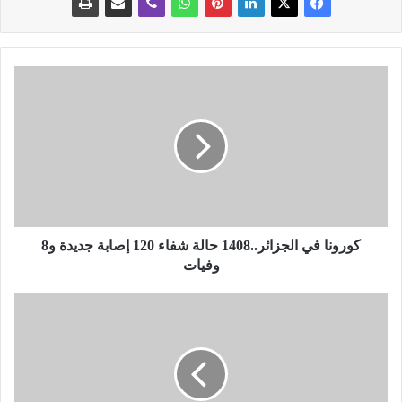
ك
و
ر
و
ن
ا
ف
ي
ا
ل
كورونا في الجزائر..1408 حالة شفاء 120 إصابة جديدة و8
ج
وفيات
ز
ا
ب
ئ
ر
ر
ش
.
ل
.
و
1
ن