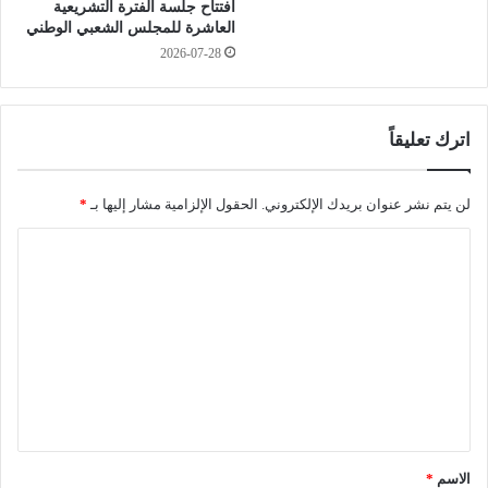
افتتاح جلسة الفترة التشريعية
ي
م
العاشرة للمجلس الشعبي الوطني
د
و
ة
2026-07-28
ر
و
ا
8
ب
و
ط
اترك تعليقاً
ف
ة
ي
ا
ا
ل
لن يتم نشر عنوان بريدك الإلكتروني.
الحقول الإلزامية مشار إليها بـ
*
ت
ل
ي
ا
غ
ل
ا
ت
ت
ت
ع
و
ل
ع
د
ي
ق
*
الاسم
*