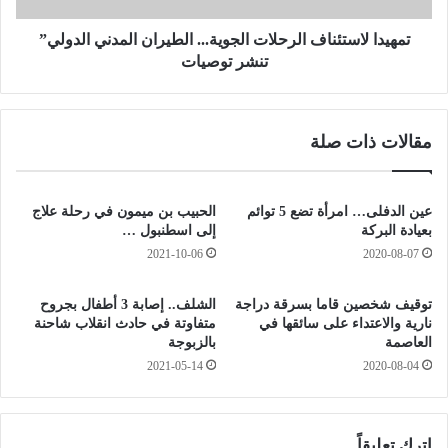
س
س
م
ت
تمهيدا لاستئناف الرحلات الجوية... الطيران المدني الدولي”
ت
ئ
تنشر توصيات
س
ن
م
ا
ي
ف
مقالات ذات صلة
ة
ا
م
ل
ق
ر
ر
ح
عين الدفلى… امرأة تضع 5 توائم
الحبيب بن ميمون في رحلة علاج
أ
ل
بعيادة البركة
إلى اسطنبول …
ر
ا
2021-10-06
2020-08-07
ك
ت
ا
ا
توقيف شخصين قاما بسرقة دراجة
الشلف.. إصابة 3 أطفال بجروح
ن
ل
نارية والاعتداء على سائقها في
متفاوتة في حادث انقلاب شاحنة
ا
ج
العاصمة
بالزبوجة
ل
و
2021-05-14
2020-08-04
ج
ي
ي
ة
ش
.
ب
.
اترك تعليقاً