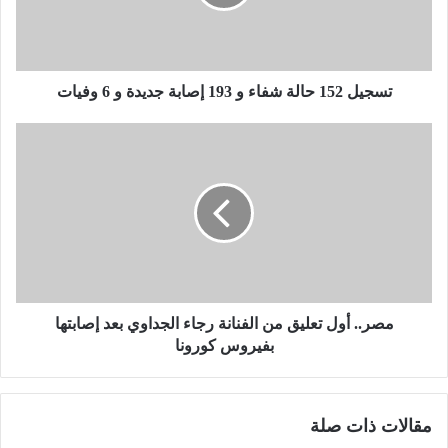
1
5
2
ح
ا
تسجيل 152 حالة شفاء و 193 إصابة جديدة و 6 وفيات
ل
ة
م
ش
ص
ف
ر
ا
.
ء
.
و
أ
1
و
9
ل
3
ت
إ
ع
مصر.. أول تعليق من الفنانة رجاء الجداوي بعد إصابتها
ص
ل
بفيروس كورونا
ا
ي
ب
ق
ة
م
مقالات ذات صلة
ج
ن
د