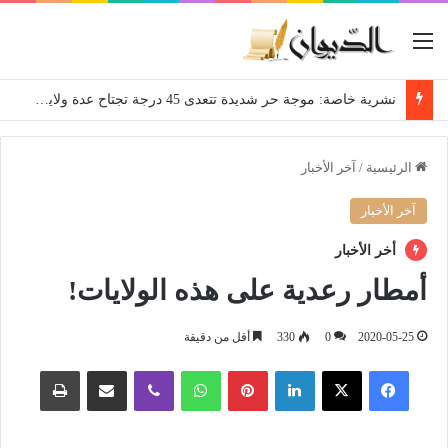
القائمة
نشرية خاصة: موجة حر شديدة تتعدى 45 درجة تجتاح عدة ولايات إلى غاية الاثنين
الرئيسية
/
آخر الأخبار
آخر الأخبار
أخر الأخبار
أمطار رعدية على هذه الولايات!
2020-05-25
0
330
أقل من دقيقة
فيسبوك
‫X
لينكدإن
بينتيريست
واتساب
ڤايبر
مشاركة عبر البريد
طباعة