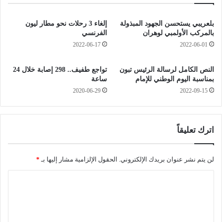
ا
ي
ل
د
ف
بلعريبي يستحسن الجهود المبذولة
إلغاء 3 رحلات نحو مطار ليون
ة
ن
بالمركب الأولمبي لوهران
الفرنسي
و
ا
2022-06-17
2022-06-01
6
ن
و
ة
النص الكامل لرسالة الرئيس تبون
تواجع طفيف.. 298 إصابة خلال 24
ف
ر
بمناسبة اليوم الوطني للإمام
ساعة
ي
ج
2020-06-29
2022-09-15
ا
ا
ت
ء
ا
ل
اترك تعليقاً
ج
د
ا
لن يتم نشر عنوان بريدك الإلكتروني.
الحقول الإلزامية مشار إليها بـ
*
و
ا
ي
ب
ل
ع
ت
د
إ
ع