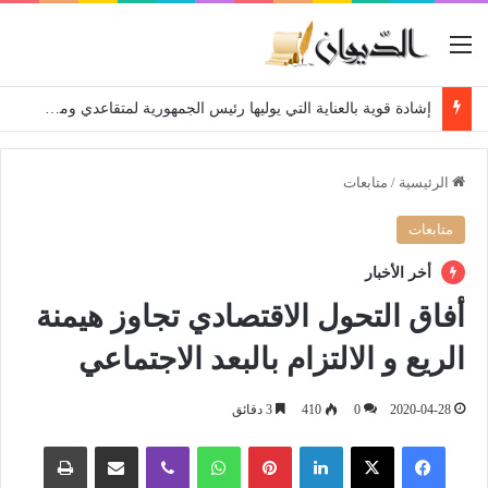
القائمة
إشادة قوية بالعناية التي يوليها رئيس الجمهورية لمتقاعدي ومعطوبي وكبار جرحى الجيش الوطني الشعبي
الرئيسية
/
متابعات
متابعات
أخر الأخبار
أفاق التحول الاقتصادي تجاوز هيمنة
الريع و الالتزام بالبعد الاجتماعي
2020-04-28
0
410
3 دقائق
فيسبوك
‫X
لينكدإن
بينتيريست
واتساب
ڤايبر
مشاركة عبر البريد
طباعة