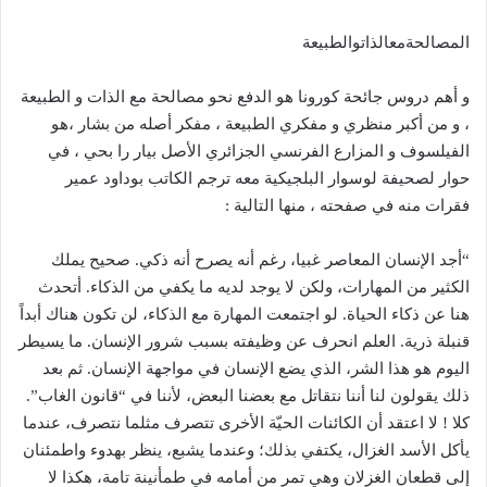
المصالحةمعالذاتوالطبيعة
و أهم دروس جائحة كورونا هو الدفع نحو مصالحة مع الذات و الطبيعة
، و من أكبر منظري و مفكري الطبيعة ، مفكر أصله من بشار ،هو
الفيلسوف و المزارع الفرنسي الجزائري الأصل بيار را بحي ، في
حوار لصحيفة لوسوار البلجيكية معه ترجم الكاتب بوداود عمير
فقرات منه في صفحته ، منها التالية
:
“أجد الإنسان المعاصر غبيا، رغم أنه يصرح أنه ذكي. صحيح يملك
الكثير من المهارات، ولكن لا يوجد لديه ما يكفي من الذكاء. أتحدث
هنا عن ذكاء الحياة. لو اجتمعت المهارة مع الذكاء، لن تكون هناك أبداً
قنبلة ذرية. العلم انحرف عن وظيفته بسبب شرور الإنسان. ما يسيطر
اليوم هو هذا الشر، الذي يضع الإنسان في مواجهة الإنسان. ثم بعد
ذلك يقولون لنا أننا نتقاتل مع بعضنا البعض، لأننا في “قانون الغاب”.
كلا ! لا اعتقد أن الكائنات الحيّة الأخرى تتصرف مثلما نتصرف، عندما
يأكل الأسد الغزال، يكتفي بذلك؛ وعندما يشبع، ينظر بهدوء واطمئنان
إلى قطعان الغزلان وهي تمر من أمامه في طمأنينة تامة، هكذا لا