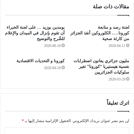
ت
أ
مقالات ذات صلة
ب
و
ا
ل
ل
إ
م
ص
لجنة رصد و متابعة
بومدين بوزيد … على لجنة الخبراء
د
د
كورونا….. الكلوروكين أنقذ الجزائر
أن تقوم بإنزال في الميدان والإعلام
ر
ا
من كارثة صحية
للشّرح والتوضيح
س
ر
2020-06-10
2020-04-11
ي
أ
ة
د
مليون جزائري يعانون اضطرابات
كورونا و التحديات الاقتصادية
ع
ب
نفسية:هيستيريا “كورونا” تغير
2020-04-10
ل
ي
سلوكيات الجزائريين
ى
ل
2020-03-29
ا
ل
ل
ش
م
ا
ؤ
ع
اترك تعليقاً
س
ر
س
م
ا
ح
لن يتم نشر عنوان بريدك الإلكتروني.
الحقول الإلزامية مشار إليها بـ
*
ت
م
ا
ا
د