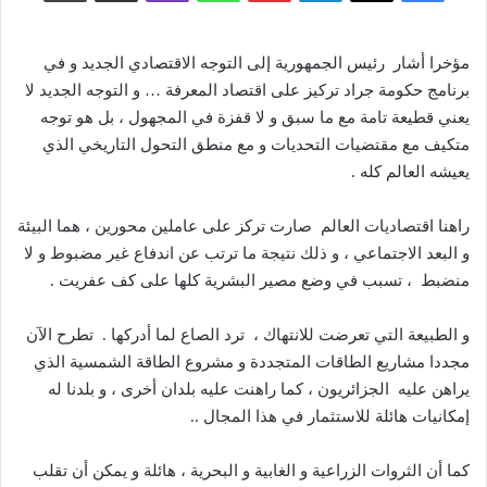
مؤخرا أشار
رئيس الجمهورية إلى التوجه الاقتصادي الجديد و في
برنامج حكومة جراد تركيز على اقتصاد المعرفة
…
و التوجه الجديد لا
يعني قطيعة تامة مع ما سبق و لا قفزة في المجهول ، بل هو توجه
متكيف مع مقتضيات التحديات و مع منطق التحول التاريخي الذي
يعيشه العالم كله
.
راهنا اقتصاديات العالم
صارت تركز على عاملين محورين ، هما البيئة
و البعد الاجتماعي ، و ذلك نتيجة ما ترتب عن اندفاع غير مضبوط و لا
منضبط
، تسبب في وضع مصير البشرية كلها على كف عفريت
.
و الطبيعة التي تعرضت للانتهاك ،
ترد الصاع لما أدركها
.
تطرح الآن
مجددا مشاريع الطاقات المتجددة و مشروع الطاقة الشمسية الذي
يراهن عليه
الجزائريون ، كما راهنت عليه بلدان أخرى ، و بلدنا له
إمكانيات هائلة للاستثمار في هذا المجال
..
كما أن الثروات الزراعية و الغابية و البحرية ، هائلة و يمكن أن تقلب