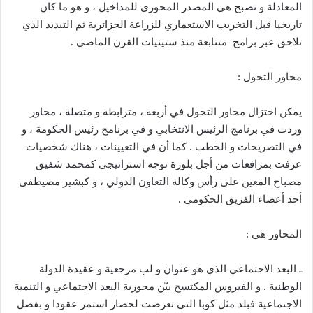
المعادلة و تصبح هي المصدر المحوري للمداخيل ، و هو ما كان
تاريخيا قبل التخريب الاستعماري للزراعة الجزائرية ثم التبديد الذي
تلاحق عبر برامج
متتابعة منذ ستينيات القرن الماضي
.
محاور التحول
:
يمكن اختزال محاور التحول في أربعة ، مترابطة و متصلة ، محاور
وردت في برنامج الرئيس الانتخابي و في برنامج رئيس الحكومة ، و
في التصريحات و الخطب
.
كما أن في التعيينات ، هناك شخصيات
عرفت بمرافعات من أجل بلورة توجه استراتيجي كمحمد شفيق
مصباح المعين على رأس وكالة التعاون الدولي ، و كبشير مصيطفى
أحد أعضاء الفريق الحكومي
.
المحاور هي
:
ـ البعد الاجتماعي الذي هو عنوان و لب مرجعية و عقيدة الدولة
الوطنية
.
و الفيروس المكتسح بيّن محورية البعد الاجتماعي و التنمية
الاجتماعية فبلد مثل كوبا التي تعرضت لحصار استمر عقودا و بفضل