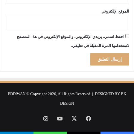
ل
و
ق
س
الموقع الإلكتروني
د
ر
م
ن
ج
ا
احفظ اسمي، بريدي الإلكتروني، والموقع الإلكتروني في هذا المتصفح
ح
لاستخدامها المرة المقبلة في تعليقي.
ي
EDDIWAN © Copyright 2020, All Rights Reserved | DESIGNED BY
BK
DESIGN
فيسبوك
‫X
‫YouTube
انستقرام