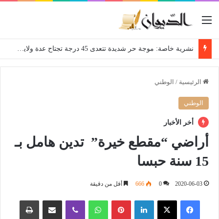
القائمة
نشرية خاصة: موجة حر شديدة تتعدى 45 درجة تجتاح عدة ولايات إلى غاية الاثنين
الرئيسية
/
الوطني
الوطني
أخر الأخبار
أراضي “مقطع خيرة” تدين هامل بـ
15 سنة حبسا
2020-06-03
0
666
أقل من دقيقة
فيسبوك
‫X
لينكدإن
بينتيريست
واتساب
ڤايبر
مشاركة عبر البريد
طباعة