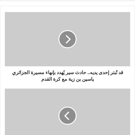
ق
د
تُ
ب
ت
ر
إ
ح
د
ى
قد تُبتر إحدى يديه.. حادث سير يُهدد بإنهاء مسيرة الجزائري
ي
ياسين بن زية مع كرة القدم
د
ي
ا
ه
ل
.
ق
.
ا
ح
ص
ا
ة
د
ن