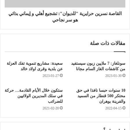
ث
س
س
ر
ي
ي
القاصة نسرين حرايرية "للديوان": تشجيع أهلي و إيماني بذاتي
ر
ن
هو سر نجاحي
يُ
ح
ه
ر
د
ا
مقالات ذات صلة
د
ي
ب
ر
إ
ي
ن
ة
سونلغاز: 7 ملايين زبون سيستفيد
سعيدة: مشاريع تنموية تفك العزلة
ه
"
من كاشفات الغاز السام مجانا
عن بلدية وقرى اولاد خالد
ا
ل
2023-01-27
2023-01-30
ء
ل
م
د
10 سنوات حبسا نافذا في حق
ستكون خلال الأيام القادمة… حركة
س
ي
محتكر 500 قنطار من السميد
في سلك المديرين الولائيين
ي
و
والفرينة بوهران
للضرائب
ر
ا
2021-02-20
2022-04-15
ة
ن
ا
"
ل
:
ج
ت