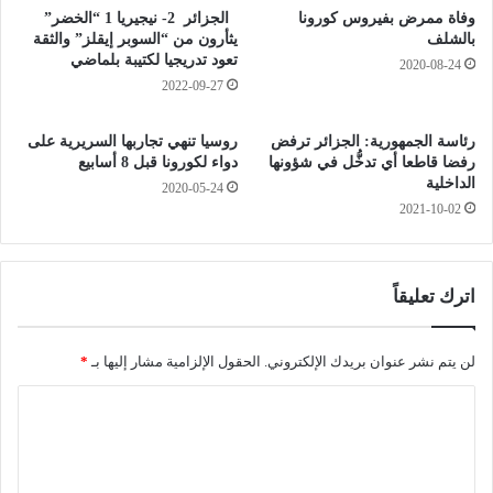
.
م
وفاة ممرض بفيروس كورونا
الجزائر 2- نيجيريا 1 “الخضر”
.
ا
بالشلف
يثأرون من “السوبر إيقلز” والثقة
أ
ل
تعود تدريجيا لكتيبة بلماضي
2020-08-24
خ
م
2022-09-27
ر
ف
ى
ت
رئاسة الجمهورية: الجزائر ترفض
روسيا تنهي تجاربها السريرية على
ا
ش
رفضا قاطعا أي تدخُّل في شؤونها
دواء لكورونا قبل 8 أسابيع
ر
ا
الداخلية
2020-05-24
ت
ل
2021-10-02
د
ع
ا
ا
د
م
ي
ل
اترك تعليقاً
ة
و
ب
ز
ش
ا
لن يتم نشر عنوان بريدك الإلكتروني.
الحقول الإلزامية مشار إليها بـ
*
د
ر
ا
ة
ة
3
ا
ل
.
ل
ت
9
ط