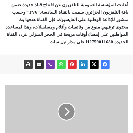
أعلنت المؤسسة العمومبة للتلفزيون عن افتتاح قناة جديدة ضمن
باقة التلفزيون الجزائري سميت بالقناة السادسة
“TV6”.
وحسب
منشور للإذاعة الوطنية على الفايسبوك، فإن القناة هدفها بث
محتوى ترفيهي منوع من وثائقيات وأفلام ومسلسلات، وهذا لمساعدة
المواطنين على إمضاء أوقات مريحة في الحجر المنزلي
.
تردد القناة
الجديدة 11680
H27500
على مدار نيل سات.
ه
ز
ة
أ
ر
ض
ي
ة