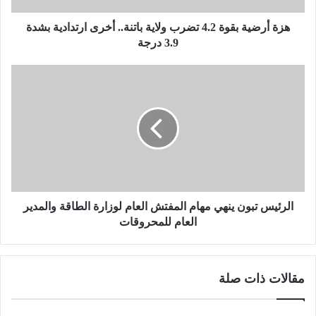
ب
ق
هزة أرضية بقوة 4.2 تضرب ولاية باتنة.. أخرى ارتدادية بشدة
و
3.9 درجة
ة
4
ا
.
ل
2
ر
ت
ئ
ض
ي
ر
س
ب
ت
و
ب
ل
و
ا
ن
الرئيس تبون ينهي مهام المفتش العام لوزارة الطاقة والمدير
ي
ي
العام للمحروقات
ة
ن
ب
ه
ا
ي
مقالات ذات صلة
ت
م
ن
ه
ة
ا