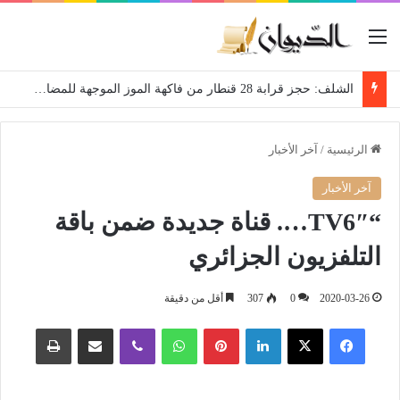
القائمة
الشلف: حجز قرابة 28 قنطار من فاكهة الموز الموجهة للمضاربة
الرئيسية
/
آخر الأخبار
آخر الأخبار
“TV6″…. قناة جديدة ضمن باقة
التلفزيون الجزائري
2020-03-26
0
307
أقل من دقيقة
فيسبوك
‫X
لينكدإن
بينتيريست
واتساب
ڤايبر
مشاركة عبر البريد
طباعة