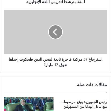
و
لـ 44 مترشحا لتدريس اللغة الإنجليزية
ن
ي
ا
ة
س
ع
ت
ب
ر
ر
ج
8
ا
إ
ع
ب
5
ت
7
د
م
استرجاع 57 مركبة فاخرة تابعة لمحي الدين طحكوت إحداها
ا
ر
تفوق 12 مليار!
ئ
ك
ي
ب
ا
ة
مقالات ذات صلة
ت
ف
ب
ا
ا
خ
ل
ر
رئيس الجمهورية يوقع مرسوما…
ن
ة
منع تبادل الهدايا بين المسؤولين
ع