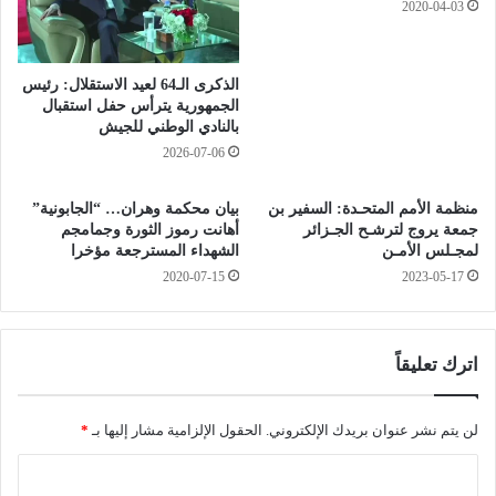
ت
2020-04-03
ا
ا
م
ب
ة
ع
الذكرى الـ64 لعيد الاستقلال: رئيس
و
ة
الجمهورية يترأس حفل استقبال
ت
ل
بالنادي الوطني للجيش
و
م
2026-07-06
ز
ح
ي
ي
ع
منظمة الأمم المتحـدة: السفير بن
بيان محكمة وهران… “الجابونية”
ا
جمعة يروج لترشـح الجـزائر
أهانت رموز الثورة وجمامجم
م
ل
لمجـلس الأمـن
الشهداء المسترجعة مؤخرا
ق
د
2020-07-15
2023-05-17
ر
ي
ر
ن
ا
ط
ت
ح
اترك تعليقاً
ا
ك
ل
و
ت
ت
لن يتم نشر عنوان بريدك الإلكتروني.
الحقول الإلزامية مشار إليها بـ
*
ع
إ
ي
ح
ا
ي
د