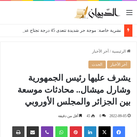
القائمة
نشرية خاصة: موجة حر شديدة تتعدى 45 درجة تجتاح عدة ولايات إلى غاية الاثنين
الرئيسية
/
آخر الأخبار
آخر الأخبار
الحدث
يشرف عليها رئيس الجمهورية
وشارل ميشال.. محادثات موسعة
بين الجزائر والمجلس الأوروبي
2022-09-05
0
45
أقل من دقيقة
فيسبوك
‫X
لينكدإن
بينتيريست
واتساب
ڤايبر
مشاركة عبر البريد
طباعة