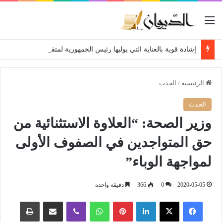
القائمة
إشادة قوية بالعناية التي يوليها رئيس الجمهورية لمتقاعدي ومعطوبي وكبار جرحى الجيش الوطني الشعبي
الرئيسية
/
الحدث
الحدث
وزير الصحة: “العلاوة الاستثنائية من
حق المتواجدين في الصفوف الأولى
لمواجهة الوباء”
2020-05-05
0
366
دقيقة واحدة
فيسبوك
‫X
لينكدإن
بينتيريست
واتساب
ڤايبر
مشاركة عبر البريد
طباعة