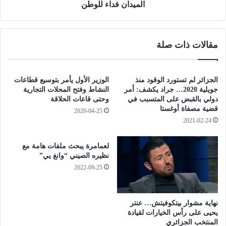
ب
ش
الميدان فداء للوطن
ا
ر
ت
ا
ن
ق
مقالات ذات صلة
ة
ل
ت
ن
م
‎الجزائر لم تستورد الوقود منذ
الوزير الأول يأمر بتوسيع قطاعات
ي
جويلية 2020… ‎جراد يكشف: أمر
النشاط وفتح المحلات التجارية
ة
دولي بالقبض على المتسبب في
وحتى قاعات الحلاقة
ا
قضية مصفاة أوغستا
2020-04-25
ل
2021-02-24
م
ج
لعمامرة يبحث ملفات هامة مع
ت
نظيره الصيني “وانغ يي”
م
2022-09-25
ع
و
ت
نهاية مشوار بيتكوفيتش… عنتر
و
يحيى على رأس الخيارات لقيادة
ع
المنتخب الجزائري
ي