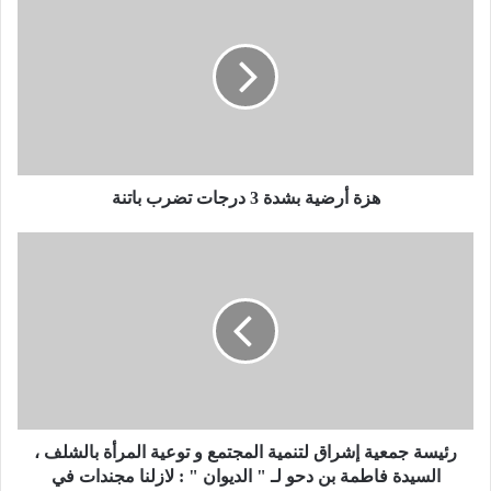
ز
ة
أ
ر
ض
ي
ة
ب
ش
هزة أرضية بشدة 3 درجات تضرب باتنة
د
ة
ر
3
ئ
د
ي
ر
س
ج
ة
ا
ج
ت
م
ت
ع
ض
ي
ر
ة
رئيسة جمعية إشراق لتنمية المجتمع و توعية المرأة بالشلف ،
ب
إ
السيدة فاطمة بن دحو لـ " الديوان " : لازلنا مجندات في