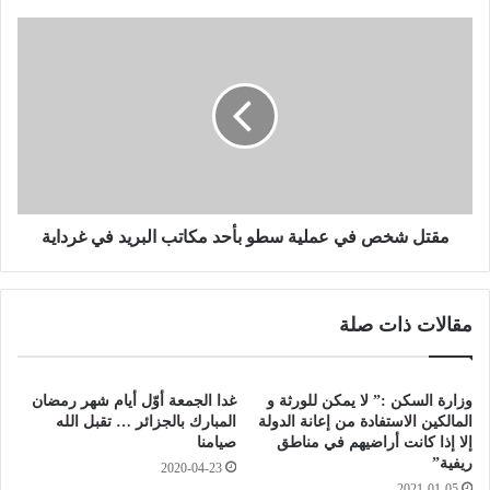
ر
ة
م
ب
ق
ـ
ت
4
ل
8
ش
ح
خ
ا
ص
ل
ف
ة
ي
و
ع
مقتل شخص في عملية سطو بأحد مكاتب البريد في غرداية
و
م
ه
ل
ر
ي
مقالات ذات صلة
ا
ة
ن
س
ب
ط
ـ
و
وزارة السكن :” لا يمكن للورثة و
غدا الجمعة أوّل أيام شهر رمضان
1
ب
المالكين الاستفادة من إعانة الدولة
المبارك بالجزائر … تقبل الله
2
أ
إلا إذا كانت أراضيهم في مناطق
صيامنا
إ
ريفية”
ح
2020-04-23
ص
د
2021-01-05