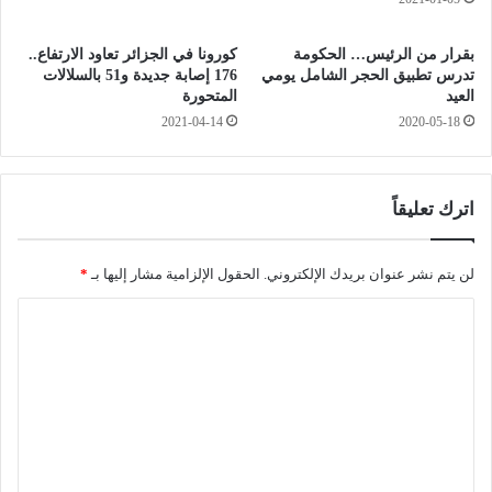
ا
م
ب
ك
بقرار من الرئيس… الحكومة
كورونا في الجزائر تعاود الارتفاع..
ة
ا
تدرس تطبيق الحجر الشامل يومي
176 إصابة جديدة و51 بالسلالات
ج
ت
العيد
المتحورة
د
ب
2021-04-14
2020-05-18
ي
ا
د
ل
ة
ب
.
ر
اترك تعليقاً
.
ي
.
د
ت
لن يتم نشر عنوان بريدك الإلكتروني.
الحقول الإلزامية مشار إليها بـ
*
ف
و
ي
ا
ز
غ
ي
ر
ل
ع
د
ت
ع
ا
د
ع
ي
د
ة
ل
ا
ي
ل