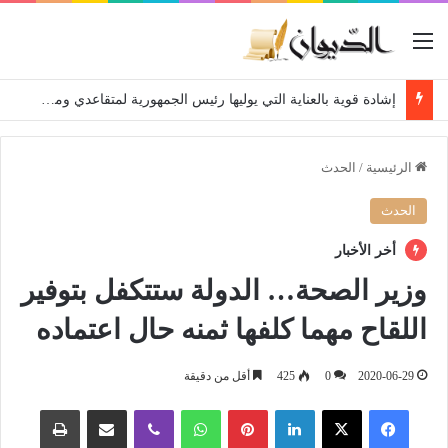
القائمة
إشادة قوية بالعناية التي يوليها رئيس الجمهورية لمتقاعدي ومعطوبي وكبار جرحى الجيش الوطني الشعبي
الرئيسية
/
الحدث
الحدث
أخر الأخبار
وزير الصحة… الدولة ستتكفل بتوفير
اللقاح مهما كلفها ثمنه حال اعتماده
2020-06-29
0
425
أقل من دقيقة
فيسبوك
‫X
لينكدإن
بينتيريست
واتساب
ڤايبر
مشاركة عبر البريد
طباعة