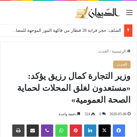
القائمة
الشلف: حجز قرابة 28 قنطار من فاكهة الموز الموجهة للمضاربة
الرئيسية
/
الحدث
الحدث
وزير التجارة كمال رزيق يؤكد:
«مستعدون لغلق المحلات لحماية
الصحة العمومية»
2020-05-06
0
324
دقيقة واحدة
فيسبوك
‫X
لينكدإن
بينتيريست
واتساب
ڤايبر
مشاركة عبر البريد
طباعة