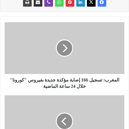
ا
ل
م
غ
ر
ب
:
ت
س
ج
المغرب: تسجيل 166 إصابة مؤكدة جديدة بفيروس "كورونا"
ي
خلال 24 ساعة الماضية
ل
1
“
6
ا
6
ل
إ
و
ص
ف
ا
ا