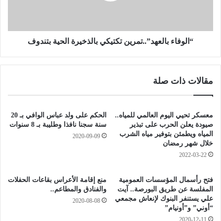
ب
ء
ة
ب
م
ا
ؤ
ل
“الوفاء بالعهد”..تمرين تكتيكي بالذخيرة الحية بتندوف
ك
ع
د
ه
ة
د
مقالات ذات صلة
ج
”
د
.
ي
.
د
ت
معسكر تحيي اليوم العالمي للمياه..
الحكم على ولد عباس الوافي بـ 20
ة
م
صيودة يعلن الحرب على تبذير
سنة سجنا نافذا وطليبة بـ 8 سنوات
ب
ر
المياه ويطمئن بتوفير مياه الشرب
2020-09-09
ف
خلال شهر رمضان
ي
ي
ن
2022-03-22
ر
ت
و
ك
فتح رأسمال المؤسسات العمومية
منع إقامة الأعراس بقاعات الحفلات
س
ت
المفلسة عن طريق البورصة.. آيت
والفنادق والمطاعم..
"
ي
علي يستنفر البنوك لإنعاش مجمعي
2020-08-08
ك
ك
“أوني” و”أونيام”
و
ي
2020-12-11