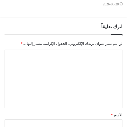
2026-06-29
ت
ع
ل
ي
اترك تعليقاً
م
ا
ل
لن يتم نشر عنوان بريدك الإلكتروني.
الحقول الإلزامية مشار إليها بـ
*
م
ت
ا
و
ل
س
ط
ت
ك
ع
ا
ل
ن
ت
ي
و
ق
ا
ف
*
الاسم
*
ق
ي