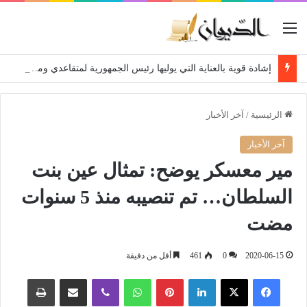
القائمة
إشادة قوية بالعناية التي يوليها رئيس الجمهورية لمتقاعدي ومعطوبي وكبار جرحى الجيش الوطني الشعبي
الرئيسية
/
آخر الأخبار
آخر الأخبار
مير معسكر يوضح: تمثال عين بنت
السلطان… تم تنصيبه منذ 5 سنوات
مضت
2020-06-15
0
461
أقل من دقيقة
فيسبوك
‫X
لينكدإن
بينتيريست
واتساب
ڤايبر
مشاركة عبر البريد
طباعة