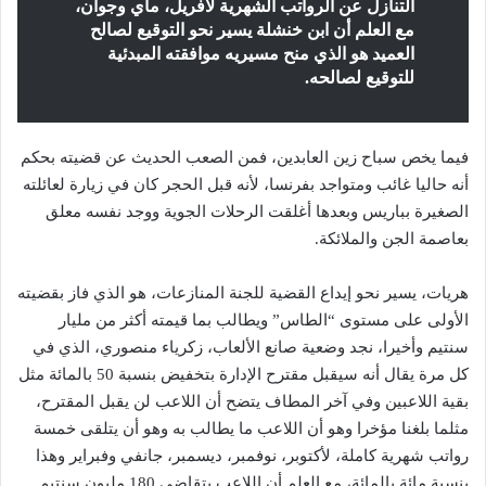
التنازل عن الرواتب الشهرية لأفريل، ماي وجوان،
مع العلم أن ابن خنشلة يسير نحو التوقيع لصالح
العميد هو الذي منح مسيريه موافقته المبدئية
للتوقيع لصالحه.
فيما يخص سباح زين العابدين، فمن الصعب الحديث عن قضيته بحكم
أنه حاليا غائب ومتواجد بفرنسا، لأنه قبل الحجر كان في زيارة لعائلته
الصغيرة بباريس وبعدها أغلقت الرحلات الجوية ووجد نفسه معلق
بعاصمة الجن والملائكة.
هريات، يسير نحو إيداع القضية للجنة المنازعات، هو الذي فاز بقضيته
الأولى على مستوى “الطاس” ويطالب بما قيمته أكثر من مليار
سنتيم وأخيرا، نجد وضعية صانع الألعاب، زكرياء منصوري، الذي في
كل مرة يقال أنه سيقبل مقترح الإدارة بتخفيض بنسبة 50 بالمائة مثل
بقية اللاعبين وفي آخر المطاف يتضح أن اللاعب لن يقبل المقترح،
مثلما بلغنا مؤخرا وهو أن اللاعب ما يطالب به وهو أن يتلقى خمسة
رواتب شهرية كاملة، لأكتوبر، نوفمبر، ديسمبر، جانفي وفبراير وهذا
بنسبة مائة بالمائة، مع العلم أن اللاعب يتقاضى 180 مليون سنتيم