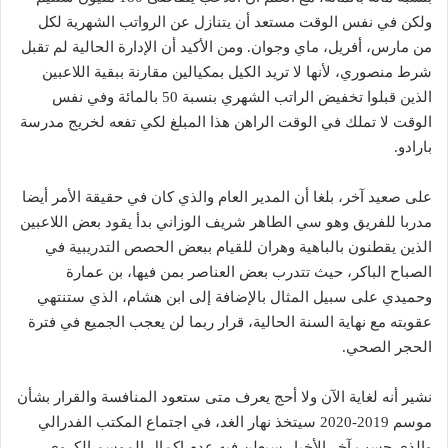
ولكن في نفس الوقت مستعد أن يتنازل عن الرواتب الشهرية لكل
من مارس، أفريل، ماي وجوان. ومن الأكيد أن الإدارة الحالية لم تقبل
شرط منصوري، لأنها لا تريد الكيل بمكيالين مقارنة ببقية اللاعبين
الذين قبلوا تخفيض الراتب الشهري بنسبة 50 بالمائة وفي نفس
الوقت لا تملك في الوقت الراهن هذا المبلغ لكي تفعه لخريج مدرسة
بارادو.
على صعيد آخر، بلغا أن المدير العام والذي كان في حقيقة الأمر أيضا
مدربا للفريق وهو سي الطاهر شريف الوزاني بدأ يقود بعض اللاعبين
الذين يقطنون بالباهية وهران للقيام ببعض الحصص التدريبية في
الصباح الباكر، حيث تتدرب بعض العناصر بمن فيها، بن عمارة
وحميدي على سبيل المثال بالإضافة إلى ابن هشام، الذي ستنتهي
عقوبته مع نهاية السنة الحالية، قرار ربما لن يعجب الجميع في فترة
الحجر الصحي.
نشير أنه لغاية الآن ولا أحج يعرف متى ستعود المنافسة والقرار بشأن
موسم 2019-2020 سيتخذ نهار الغد، في اجتماع المكتب الفدرالي
والذي حسب آخر الأخبار سيعلن فيه عدم إكمال الموسم الكروي،