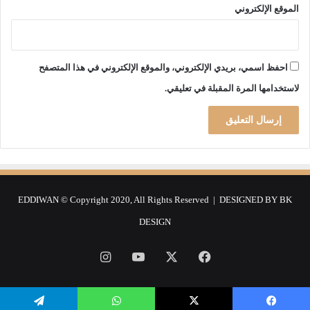
الموقع الإلكتروني
ا
ظ
ف
ل
ة
ا
ا
ل
احفظ اسمي، بريدي الإلكتروني، والموقع الإلكتروني في هذا المتصفح
ل
ا
م
ج
لاستخدامها المرة المقبلة في تعليقي.
ج
ر
مّ
ا
د
ء
م
ا
ن
ت
ذ
ا
س
ل
EDDIWAN © Copyright 2020, All Rights Reserved | DESIGNED BY
BK
ن
و
ة
ق
DESIGN
2
ا
0
ئ
فيسبوك
‫X
‫YouTube
انستقرام
1
ي
5
ة
”