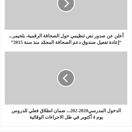
ع
ن
ص
د
و
ر
أعلن عن صدور نص تنظيمي حول الصحافة الرقمية، بلحيمر...
ن
“إعادة تفعيل صندوق دعم الصحافة المجمّد منذ سنة 2015”
ص
ت
ا
ن
ل
ظ
د
ي
خ
م
و
ي
ل
ح
ا
و
ل
ل
م
ا
د
الدخول المدرسي2020-202... ضمان انطلاق فعلي للدروس
ل
ر
يوم 4 أكتوبر في ظل الاجراءات الوقائية
ص
س
ح
ي