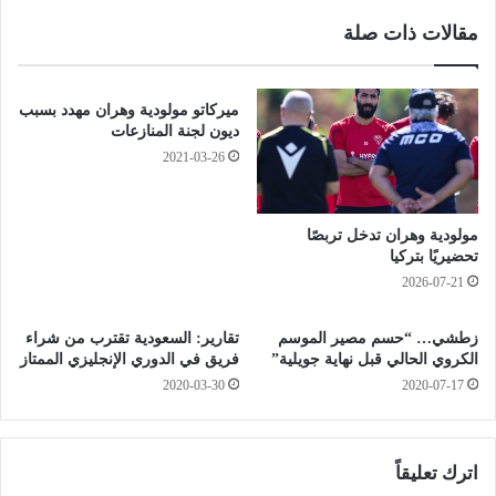
ا
2
مقالات ذات صلة
ف
0
ة
2
ا
0
ل
-
ميركاتو مولودية وهران مهدد بسبب
ر
2
ديون لجنة المنازعات
ق
0
2021-03-26
م
2
ي
.
ة
.
مولودية وهران تدخل تربصًا
،
.
تحضيريًا بتركيا
ب
ض
2026-07-21
ل
م
ح
ا
ي
ن
زطشي… “حسم مصير الموسم
تقارير: السعودية تقترب من شراء
م
الكروي الحالي قبل نهاية جويلية”
فريق في الدوري الإنجليزي الممتاز
ا
ر
ن
2020-03-30
2020-07-17
.
ط
.
ل
.
ا
اترك تعليقاً
“
ق