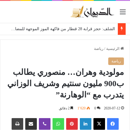
القائمة
الشلف: حجز قرابة 28 قنطار من فاكهة الموز الموجهة للمضاربة
الرئيسية
/
رياضة
رياضة
مولودية وهران… منصوري يطالب
ب900 مليون سنتيم وشريف الوزاني
يتدرب مع “الوهارنة”
2020-07-12
0
1٬620
2 دقائق
فيسبوك
‫X
لينكدإن
بينتيريست
واتساب
ڤايبر
مشاركة عبر البريد
طباعة