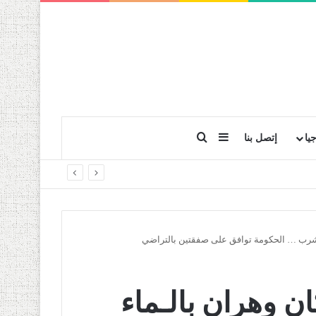
بحث عن
إضافة عمود جانبي
يا
إتصل بنا
للشرب … الحكومة توافق على صفقتین بالتراضي
ن وھران بالـماء