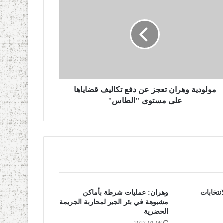
مولودية وهران تعجز عن دفع تكاليف قضاياها
على مستوى "الطاس"
نتخابات
وهران: عمليات شرطة بأماكن
مشبوهة في بئر الجير لمحاربة الجريمة
الحضرية