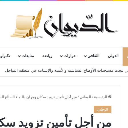
الدولي
الثقافي
حوارات
رياضة
متابعات
تكنولوج
الرئيسية
/
الوطني
/
من أجل تأمین تزويد سكان وھران بالـماء الصالح 
الوطني
من أجل تأمین تزويد سكا