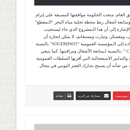
ق العام، منحت الحكومة موافقتھا المسبقة على إبرام
تابعة أشغال ربط محطة تحلیة میاه البحر “الـمقطع”
وھران. وينبغي الإشارة إلى أن ھذا الـمشروع الذي جاء لیستجیب
، ومعسكر، وتیارت ومستغانم، لا يمكن إنجازه أن
يتوافق مع الإجراء العادي للإعلان عن مناقصات، وھو مرشح لإسناده إلى الـمؤسسة العمومیة “SOGERHWIT” بالنسبة
للإنجاز، وإلى الھیئة العمومیة للمراقبة التقنیة للبناء الـمائي ” CTH ” ،بالنسبة لـمتابعة الأشغال ومراقبتھا. كما ينبغي
والتدابیر الاستعجالیة التي أقرتھا السلطات العمومیة
، من شأنه أن يسمح بتدارك العجز الیومي في مجال
بينتيريست
مشاركة عبر البريد
طباعة