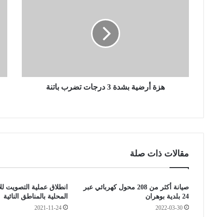
ز
و
ة
ل
أ
و
ر
د
ض
ي
ي
ة
ة
و
ب
ه
ش
هزة أرضية بشدة 3 درجات تضرب باتنة
ر
د
ا
ة
ن
3
ت
د
ع
ر
ج
ج
ز
مقالات ذات صلة
ا
ع
ت
ن
ت
د
صيانة أكثر من 208 محول كهربائي عبر
انطلاق عملية التصويت للا
ض
ف
24 بلدية بوهران
المحلية بالمناطق النائية
ر
ع
2021-11-24
2022-03-30
ب
ت