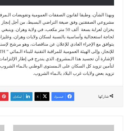
وبھذا الشأن، وطبقا لقانون الصفقات العمومیة وتفويضات الـمرف
مشروعي الصفقتین وفق صیغة التراضي البسیط، من أجل إنجاز وم
بخزان لعرابة بسعة ألف 50 متر مكعب، في ولاية 
لحاجة استعجالیة وأساسیة بالنسبة لسكان ولايات وھران، وغلیزان
الإشارة أن تجسید ھذا الـمشروع، الذي يندرج في إطار الإلتزامات 
لتأمین تزويد كل السكان على الـمستوى الوطني بالـماء الشروب
تزويد بعض ولايات غرب البلاد بالـماء الشروب.
شاركها
فيسبوك
‫X
لينكدإن
ه
م