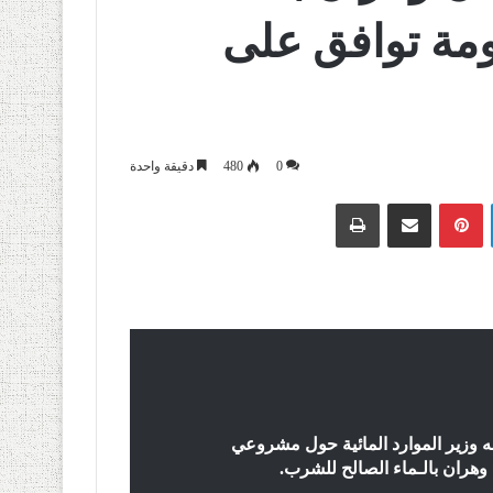
مة توافق على
0
480
دقيقة واحدة
لينكدإن
بينتيريست
مشاركة عبر البريد
طباعة
 وزير الموارد المائیة حول مشروعي
ھران بالـماء الصالح للشرب.