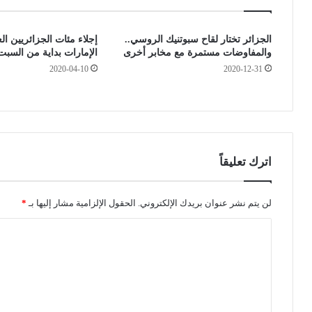
إ
ك
ج
و
الجزائر تختار لقاح سبوتنيك الروسي..
إجلاء مئات الجزائريين ال
ب
ف
والمفاوضات مستمرة مع مخابر أخرى
الإمارات بداية من السبت
ا
ي
2020-04-10
2020-12-31
ر
د
ي
-
ة
1
ا
9
ر
"
ت
.
د
.
اترك تعليقاً
ا
.
ء
ا
ا
ل
لن يتم نشر عنوان بريدك الإلكتروني.
الحقول الإلزامية مشار إليها بـ
*
ل
و
ا
ك
ض
م
ع
ل
ا
ف
ت
م
ي
ا
و
ع
ت
ل
ل