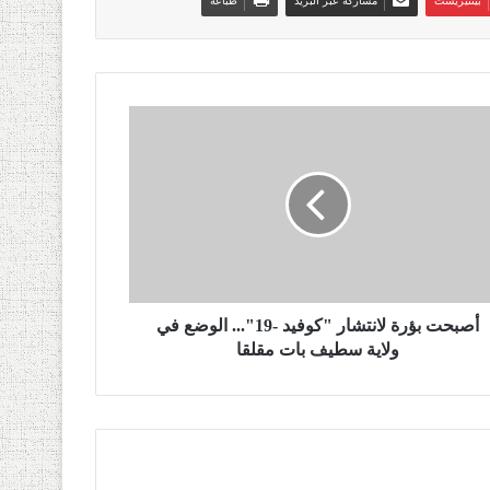
بينتيريست
مشاركة عبر البريد
طباعة
أصبحت بؤرة لانتشار "كوفيد -19"... الوضع في
ولاية سطيف بات مقلقا