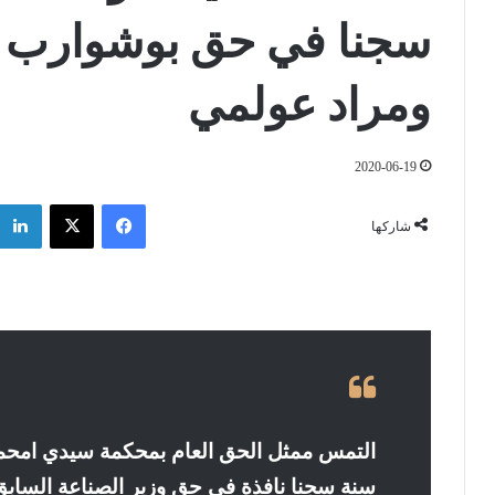
ومراد عولمي
2020-06-19
فيسبوك
‫X
شاركها