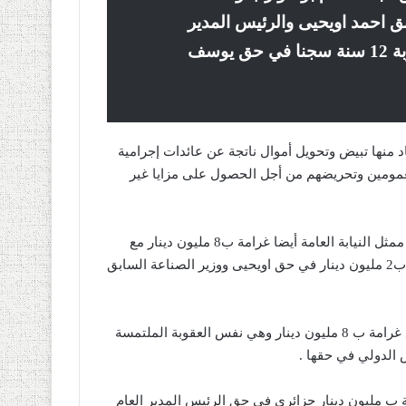
ق احمد اويحيى والرئيس المدير
العام لسوفاك مراد عولمي بالإضافة الى عقوبة 12 سنة سجنا في حق يوسف
 منها تبيض وتحويل أموال ناتجة عن عائدات إجرامية
عمومين وتحريضهم من أجل الحصول على مزايا غير
وفيما يخص عبد السلام بوشوارب المتواجد في حالة فرار التمس ممثل النيابة العامة أيضا غرامة ب8 مليون دينار مع
اصدار أمر دولي بإلقاء القبض عليه ، فيما تم التماس أيضا غرامة ب2 مليون دينار في حق اويحيى ووزير الصناعة السابق
كما تم التماس 20 سنة سجنا نافذة في حق المتهم جربو أمين مع غرامة ب 8 مليون دينار وهي نفس العقوبة الملتمسة
الدولي في حقها .
وات سجنا نافذة وغرامة ب مليون دينار جزائري في حق الرئيس المدير العام