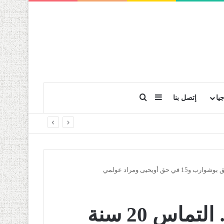
بحث عن
إضافة عمود جانبي
يا
إتصل بنا
محاكمة قضية سوفاك… التماس 20 سنة