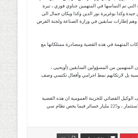
لتي تم التماسها في المتهمين جناوي فوزي ، تيرة
يدة وكذا بوغريرة نور الدين وكذا ويكان جمال الى
هم إطارات سابقين في وزارة الصناعة ولجنة القرض
رامة في حق الشركات المتهمة في هذه القضية ومصادرة ممتلكاتها مع
أن المتهمين من المسؤولين السابقين (أويحيى ،
سية بل لارتكابهم نمط اجرامي وأفعال تكتسي وصف
 الوكيل القضائي للخزينة العمومية ان هذه القضية
تسببت في “خسائر ب297 مليون دينار للوكالة الوطنية لتطوير الاستثمار ، و225 مليار خسائر فيما يخص نظام سي