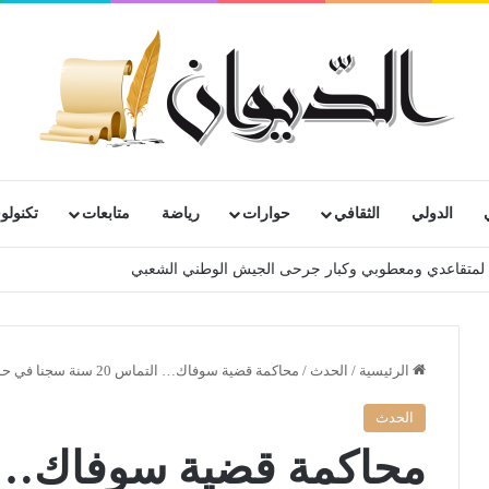
الدولي
الثقافي
حوارات
رياضة
متابعات
تكنولوج
202
الرئيسية
/
الحدث
/
محاكمة قضية سوفاك… التماس 20 سنة سجنا في حق بوشوارب و15 في حق أويحيى ومراد عولمي
الحدث