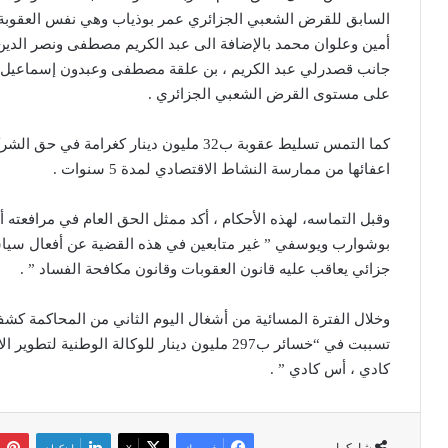
السابق للقرض الشعبي الجزائري عمر بوذياب وهي نفس العقوبة ا
أمين وعلوان محمد بالإضافة الى عبد الكريم مصطفى ونصر الدين ج
جانب قصدرلي عبد الكريم ، بن علقة مصطفى وعبدون إسماعيل و
على مستوى القرض الشعبي الجزائري .
كما التمس تسليط عقوبة ب32 مليون دينار كغ
اعفائها من ممارسة النشاط الاقتصادي لمدة 5 سنوات .
وقبل التماسه، لهذه الأحكام ، أكد ممثل الحق العام في مرافعته 
بوشوارب ويوسفي ” غير متابعين في هذه القضية عن أفعال سيا
جزائي يعاقب عليه قانون العقوبات وقانون مكافحة الفساد ” .
وخلال الفترة المسائية من أشغال اليوم الثاني من المحاكمة كشف
كادي ، أس كادي ” .