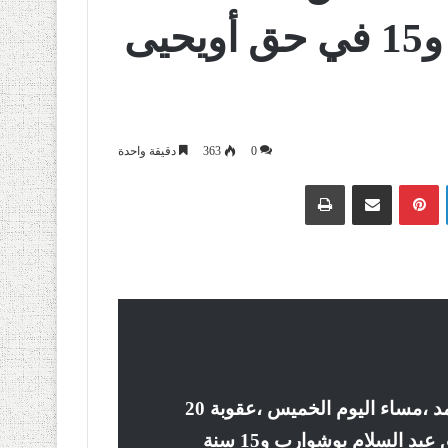
سجنا في حق بوشوارب و15 في حق أويحيى
0
363
دقيقة واحدة
لينكدإن
بينتيريست
مشاركة عبر البريد
طباعة
التمس ممثل الحق العام بمحكمة سيدي امحمد ،مساء اليوم الخميس ،عقوبة 20
سنة سجنا نافذة في حق وزير الصناعة السابق عبد السلام بوشوارب و15 سنة