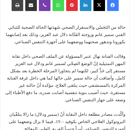
حالة من التَحَسّن والاستقرار الصحي شَهِدَتها الحالة الصحية للثنائي
الفني سمير غانم وزوجته الفَنّانة دلال عبد العزيز، وذلك بعد إصابتهما
بكورونا وتدهور صحتهما ووضعهما على أجهزة التنفس الصناعي.
وقالت الفنانة نهال عنبر المسؤولة عن الملف الصحي داخل نقابة
المهن التمثيلية إنّ الوضع الصِحّي لسمير غانم ودلال عبد العزيز
مستقر إلى حَدٍّ كبير، لكنهما لم يتجاوزا المرحلة الخطرة بعد بشكل
كامل، وأضافت أن حالة سمير على حالها كما هي داخل غرفة العناية
المركزة بالمستشفى حيث يتلقى العلاج، مؤكدة أنّ حالته غير
مستقرة، حيث أصيب بنوبة تنفسية أصابت صدره، ما دفع الأطباء إلى
وضعه على جهاز التنفس الصناعي.
وأكّدت مصادر مطلعة داخل النقابة أنّ (سمير ودلال) ما زالا يتلقّيان
البروتوكول العلاجي الخاص بكوفيد – 19، فيما لا يزال وضعهما على
أجهزة التنفس الصناعي أمراً حتمياً للفريق الطبي المعالج.