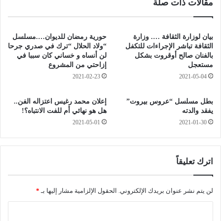
مقالات ذات صلة
ر
ا
ئ
ئ
ي
ل
س
ة
بيان لوزارة الثقافة …. وزارة
حورية رمضان للديوان….مسلسل
ا
ح
الثقافة تباشر الإجراءات للتكفل
“ولاد الحلال “ترك في صدري جرحا
ل
س
بالفنان صالح أوقروت بشكل
لن أنساه و خساني كان سببا في
ج
مستعجل
إزاحتي من المشروع
ن
م
ي
2021-02-23
2021-05-04
ه
ش
و
ق
بطل مسلسل “عروس بيروت”
إعلان محمد رغيس اعتزاله الفن..
ر
ر
يفقد والدته
هل هو نهائي أم للفت الانتباه؟!
ي
و
2021-05-01
2021-01-30
ة
ن
ي
و
و
ج
ج
م
اترك تعليقاً
ه
ه
ر
و
س
ر
لن يتم نشر عنوان بريدك الإلكتروني.
الحقول الإلزامية مشار إليها بـ
*
ا
ه
ا
ل
ة