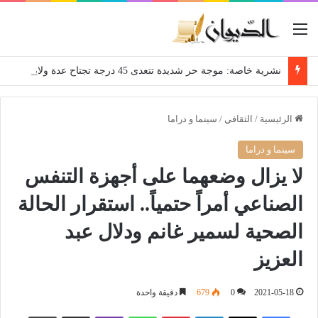
القائمة
نشرية خاصة: موجة حر شديدة تتعدى 45 درجة تجتاح عدة ولايات إلى غاية الاثنين
الرئيسية
/
الثقافي
/
سينما و دراما
سينما و دراما
لا يزال وضعهما على أجهزة التنفس
الصناعي أمراً حتمياً.. استقرار الحالة
الصحية لسمير غانم ودلال عبد
العزيز
2021-05-18
0
679
دقيقة واحدة
فيسبوك
‫X
لينكدإن
بينتيريست
واتساب
ڤايبر
مشاركة عبر البريد
طباعة