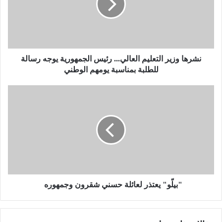
ا
و
ز
ي
ر
ا
نشرها وزير التعليم العالي... رئيس الجمهورية يوجه رسالة
ل
للطلبة بمناسبة يومهم الوطني
ت
ع
"
ل
ب
ي
ي
م
لّ
ا
و
ل
"
ع
ي
ا
ع
ل
ت
ي
ذ
"بيلّو" يعتذر لعائلة حسني شقرون وجمهوره
.
ر
.
ل
.
ع