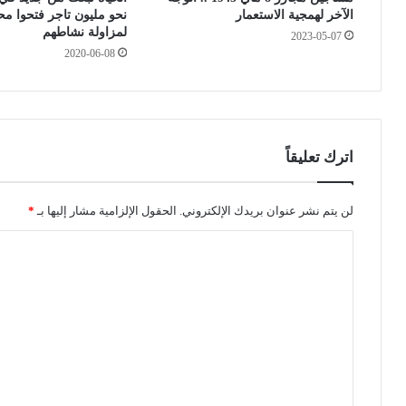
الآخر لهمجية الاستعمار
نحو مليون تاجر فتحوا محل
ز
ص
لمزاولة نشاطهم
2023-05-07
ا
ح
2020-06-08
ئ
ي
ر
ا
ب
ع
ي
ب
ن
ر
ه
1
اترك تعليقاً
ا
8
5
و
8
ل
لن يتم نشر عنوان بريدك الإلكتروني.
الحقول الإلزامية مشار إليها بـ
*
و
ا
ا
ف
ي
ا
ة
ل
ة
ت
…
6
ع
1
ل
ح
ي
ا
ل