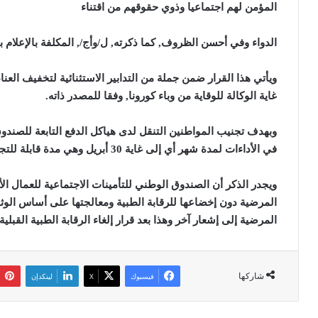
المؤمن لهم اجتماعيا وذوي حقوقهم من اقتناء
الدواء وفي أحسن الظروف, كما ذكرته, ل/وأج/, المكلفة بالإعلام ب
ويأتي هذا القرار ضمن جملة من التدابير الاستثنائية لتخفيف العنا
غاية الوكالة للوقاية من وباء كورونا, وفقا للمصدر ذاته
.
وبهدف تجنيب المواطنين التنقل لدى هياكل الدفع التابعة للصندوق,
في الأداءات لمدة شهر أي إلى غاية 30 أبريل وهي مدة قابلة للتجديد عند الاقتضاء
ويجدر الذكر أن الصندوق الوطني للتأمينات الاجتماعية للعمال الأ
المرضية دون إخضاعها للرقابة الطبية ومعالجتها على أساس الوثائق
المرضية إلى إشعار آخر وهذا بعد قرار إلغاء الرقابة الطبية القبلية
شاركها
فيسبوك
‫X
لينكدإن