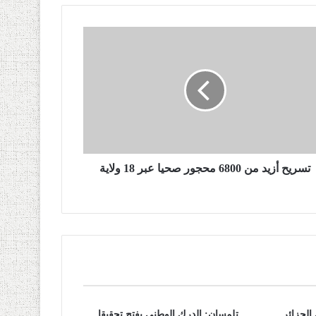
تسريح أزيد من 6800 محجور صحيا عبر 18 ولاية
 الجزائر…
تلمسان: الدرك الوطني يفتح تحقيقا