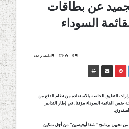
جميد عن بطاقات
ائمة السوداء
0
479
دقيقة واحدة
لينكدإن
بينتيريست
مشاركة عبر البريد
طباعة
رارات التعليق الخاصة بالاستفادة من نظام الدفع من
 ضمن القائمة السوداء مؤقتا, في إطار التدابير
للصندوق
.
د من تحيين برنامج “شفا أوفيسين” من أجل تمكين