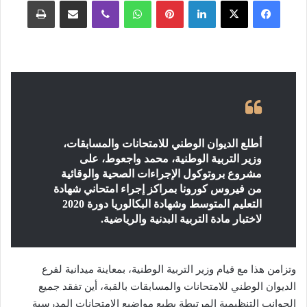
فيسبوك
‫X
لينكدإن
بينتيريست
واتساب
ڤايبر
مشاركة عبر البريد
طباعة
أطلع الديوان الوطني للامتحانات والمسابقات،
وزير التربية الوطنية، محمد واجعوط، على
مشروع بروتوكول الإجراءات الصحية والوقائية
من فيروس كورونا بمراكز إجراء امتحاني شهادة
التعليم المتوسط وشهادة البكالوريا دورة 2020
لاختبار مادة التربية البدنية والرياضية.
وتزامن هذا مع قيام وزير التربية الوطنية، بمعاينة ميدانية لفرع
الديوان الوطني للامتحانات والمسابقات بالقبة، أين تفقد جميع
الجوانب التنظيمية المرتبطة بطبع مواضيع الامتحانات المدرسية