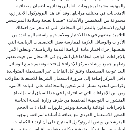
والمهنية، مشيدا بمجهودات العاملين وتفانيهم لضمان مصداقية
الامتحانات في مختلف مراحلها. وقد أعد هذا البروتوكول الاحترازي،
مجموعة من المختصين والأساتذة “ضمانا لصحة وسلامة المترشحين
لهذين الامتحانين بالنظر إلى المخاطر التي قد تنجر عن احتكاك
التلاميذ ببعضهم في هذا الاختبار وملامستهم واستعمالهم لعدد من
الأدوات والوسائل اللازمة لممارسة بعض التخصصات الرياضية التي
يقتضيها إجراء اختبار مادة الرياضة البدنية والرياضية”. ويتعلق الأمر
بالإجراءات الواجب اتخاذها قبل الشروع في الامتحان من حيث تعقيم
وتطهير جميع ورشات مركز الإجراء قبل فتحه وتعقيم جميع الوسائل
البيداغوجية المستعملة وغلق كل القاعات غير المستعملة المتواجدة
داخل المركز إضافة إلى ضرورة استعمال الشريط للاستعانة بطاولات
وكراسي لتحديد مسار المترشحين والمحافظة على التباعد الأمني.
ومن بين الإجراءات التي تم اقتراحها في هذا السياق أيضا، إلصاق
المنشورات التوجيهية المعتمدة من طرف وزارة الصحة الخاصة
بالإجراءات الوقائية والصحية وتوفير قارورات الماء ذات الحجم
الصغير للاستعمال الفردي مع إضافة 4 أساتذة لمرافقة وتوجيه
المترشحين. وينص البروتوكول المقترح على أن ارتداء الكمامات
إجباري من طرف كل مترشح ويكلف مؤطرين لقياس درجة حرارة