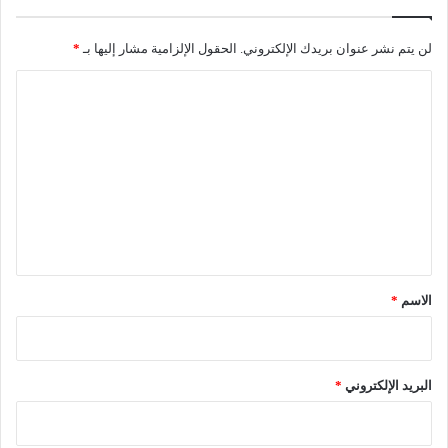
ب
ا
ر
لن يتم نشر عنوان بريدك الإلكتروني.
الحقول الإلزامية مشار إليها بـ
*
ت
ا
ف
ا
ل
ع
ت
إ
ص
ع
ا
ل
ب
ا
ي
ت
ق
ك
*
و
الاسم
*
ر
و
ن
ا
البريد الإلكتروني
*