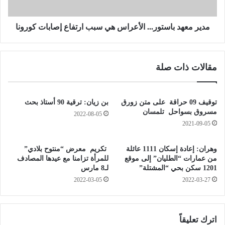
ي
د
ا
ب
ت
ا
مدير معهد باستور... الأعراس هي سبب ارتفاع إصابات كورونا
و
س
1
ت
4
و
مقالات ذات صلة
6
ر
ح
.
ا
.
ل
.
توقيف 09 حراقة على متن زورق
بن زيان: ترقية 90 أستاذ بحث
ة
ا
مسروق بسواحل تلمسان
2022-08-05
ش
ل
2021-09-05
ف
أ
ا
ع
وهران: إعادة إسكان 1111 عائلة
تكريم معرض “منتوح بلادي”
ء
ر
من عمارات “الطليان” إلى موقع
للمرأة تزامنا مع عيدها المصادف
ا
1201 سكن بحي “المشتلة”
لـ8 مارس
س
2022-03-05
2022-03-27
ه
ي
س
ب
اترك تعليقاً