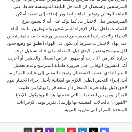
المترشحين واستغلال كل المداخل التابعة للمؤسسة حفاظا على
التباعد الوقائي وتوفير الماء والصابون، إضافة إلى تحديد أماكن
المترشحين قبل الاختبارات. كما يؤكد على أنه لا يسمح بنزع
الكمامات داخل مراكز الإجراء للمترشحين والمؤطرين ما عدا أثناء
الإحماء والاختبارات التطبيقية مع تخصيص ورشة خاصة بالمترشحين
عند إنهاء الاختبارات بشرط أن تكون في الهواء الطلق مع وضع حدود
لكل مترشح وتعقيم الأيدي قبل الإمضاء. وفي حالة تسجيل درجة
حرارة أكثر من 37 درجة أو ظهور أعراض السعال والعطس أو أخرى،
أكد المشروع الوقائي على ضرورة طمأنة المترشح وعدم تعطيل
السير العادي لعملية الاستقبال وتوجيه المعني إلى عيادة المركز من
أجل إجراء الفحص الطبي اللازم مع امكانية تأجيل إجراء الاختبار ليوم
لاحق (قبل نهاية فترة الامتحان) أو منحه قرارا نهائيا من طبيب
المركز. ومن بين التعليمات التي تضمنها هذا البروتوكول، الإبلاغ
“الفوري” بالحالات المشتبه بها وإرسال تقرير يومي للإجراءات
المتخذة بالمركز إلى مديرية التربية.