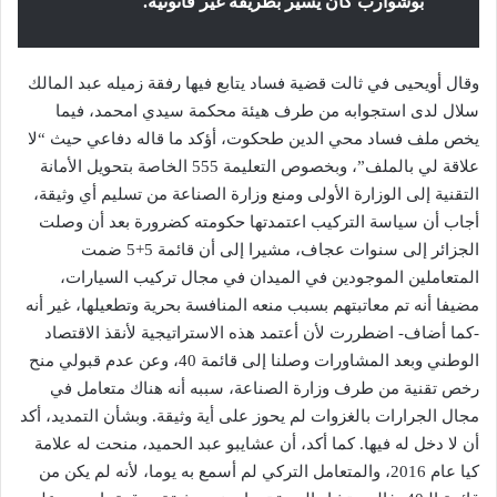
بوشوارب كان يسير بطريقة غير قانونية.
وقال أويحيى في ثالت قضية فساد يتابع فيها رفقة زميله عبد المالك
سلال لدى استجوابه من طرف هيئة محكمة سيدي امحمد، فيما
يخص ملف فساد محي الدين طحكوت، أؤكد ما قاله دفاعي حيث “لا
علاقة لي بالملف”، وبخصوص التعليمة 555 الخاصة بتحويل الأمانة
التقنية إلى الوزارة الأولى ومنع وزارة الصناعة من تسليم أي وثيقة،
أجاب أن سياسة التركيب اعتمدتها حكومته كضرورة بعد أن وصلت
الجزائر إلى سنوات عجاف، مشيرا إلى أن قائمة 5+5 ضمت
المتعاملين الموجودين في الميدان في مجال تركيب السيارات،
مضيفا أنه تم معاتبتهم بسبب منعه المنافسة بحرية وتطعيلها، غير أنه
-كما أضاف- اضطررت لأن أعتمد هذه الاستراتيجية لأنقذ الاقتصاد
الوطني وبعد المشاورات وصلنا إلى قائمة 40، وعن عدم قبولي منح
رخص تقنية من طرف وزارة الصناعة، سببه أنه هناك متعامل في
مجال الجرارات بالغزوات لم يحوز على أية وثيقة. وبشأن التمديد، أكد
أن لا دخل له فيها. كما أكد، أن عشايبو عبد الحميد، منحت له علامة
كيا عام 2016، والمتعامل التركي لم أسمع به يوما، لأنه لم يكن من