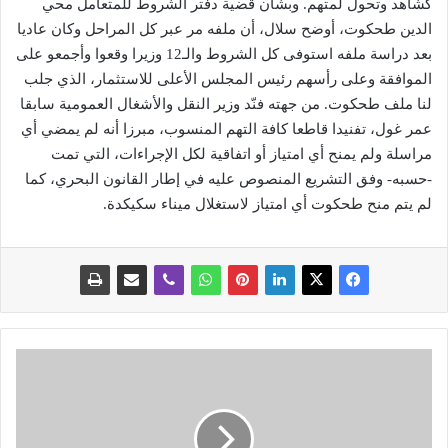
كشاهد وتحول لمتهم. وبشأن قضية دفتر الشروط للمتعامل محي
الدين طحكوت، أوضح سلال، أن ملفه مر عبر كل المراحل وكان عاديا
بعد دراسة ملفه استوفى كل الشروط والـ12 وزيرا وقعوا وأجمعو على
الموافقة وعلى رأسهم رئيس المجلس الأعلى للاستثمار، الذي جلب
لنا ملف طحكوت. من جهته فنّد وزير النقل والأشغال العمومية سابقا
عمر غول، تفنيدا قاطعا كافة التهم المنسوب، مبرزا أنه لم يمضي أي
مراسلة ولم يمنح أي امتياز أو اتفاقية لكل الإجراءات، التي تمت
-حسبه- وفق التشريع المنصوص عليه في إطار القانون البحري، كما
لم يتم منح طحكوت أي امتياز لاستغلال ميناء سكيكدة.
ت
ح
ت
ن
ص