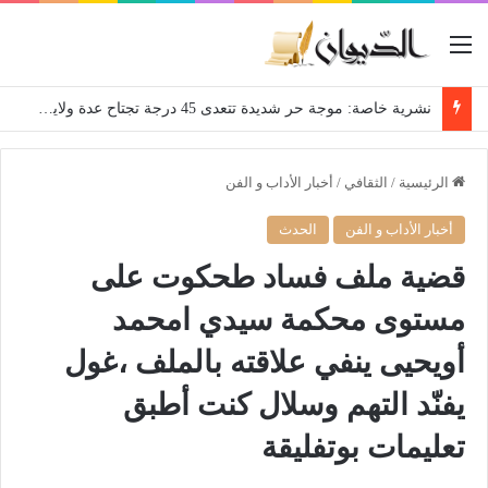
القائمة
نشرية خاصة: موجة حر شديدة تتعدى 45 درجة تجتاح عدة ولايات إلى غاية الاثنين
الرئيسية
/
الثقافي
/
أخبار الأداب و الفن
أخبار الأداب و الفن
الحدث
قضية ملف فساد طحكوت على
مستوى محكمة سيدي امحمد
أويحيى ينفي علاقته بالملف ،غول
يفنّد التهم وسلال كنت أطبق
تعليمات بوتفليقة