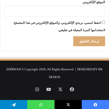
الموقع الإلكتروني
ي
ر
ا
د
احفظ اسمي، بريدي الإلكتروني، والموقع الإلكتروني في هذا المتصفح
ا
ل
لاستخدامها المرة المقبلة في تعليقي.
س
ي
ا
ر
ا
ت
ه
EDDIWAN © Copyright 2020, All Rights Reserved | DESIGNED BY
BK
ذ
ا
DESIGN
ا
ل
فيسبوك
‫X
‫YouTube
انستقرام
ش
ه
ر