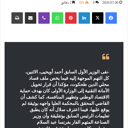
2020-07-06
0
602
2 دقائق
فيسبوك
‫X
لينكدإن
بينتيريست
واتساب
ڤايبر
مشاركة عبر البريد
طباعة
-نفى الوزير الأول السابق أحمد أويحيى، الاثنين،
كل التهم الموجهة إليه فيما يخص ملف فساد
محلي الدين طحكوت، مؤكدا أن قرار تحويل
الأمانة التقنية إلى الوزارة الأولى كان بهدف حماية
الاقتصاد الوطني وتطهير المنافسة، كما كشف أن
القاضي المحقق بالمحكمة العليا واجهه بوثيقة لم
يوقع عليها، فيما اعترف سلال أنه كان يطبق
تعليمات الرئيس السابق بوتفليقة وأن وزير
الصناعة المتهم الفار بفرنسا عبد السلام