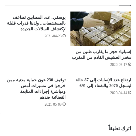
ل
ا
س
ل
ا
ع
يوسفي: عدد المصابين تضاعف
ب
م
بالمستشفيات.. ولدينا قدرات قليلة
ق
و
لإكتشاف السلالات الجديدة
ة
م
2021-04-23
.
ي
.
ة
إسبانيا: حجز ما يقارب طنين من
و
ت
مخدر الحشيش القادم من المغرب
ز
ط
2026-07-17
ي
م
ر
ئ
ا
ارتفاع عدد الإصابات إلى 87 حالة
توقيف 230 عون حماية مدنية ممن
ن
ليسجل 2070 والشفاء إلى 691
خرجوا في مسيرات أمس
ل
ا
ومباشرة إجراءات المتابعة
ص
ل
2020-04-14
القضائية ضدهم
ن
ر
2021-05-03
ا
ي
ع
ا
ة
ض
:
ي
اترك تعليقاً
ا
ي