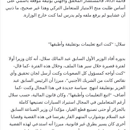
قائمة الـ40، فالمستشار المحقق واجهني بوثيقة موقعة باسمي على
أساس طلبت منح الامتياز للمتعامل التركي وهذا غير صحيح، ما ذنبي
أن عشايبو لم يرفع ملفه ولم يدرس لما كنت خارج الوزارة.
سلال: “كنت اتبع تعليمات بوتفليقة وأطبقها”
بدوره أفاد الوزير الأول السابق عبد المالك سلال، أنه كان وزيرا أولا
لفترة قصيرة خلال سير هذا الملف، وخلال هذه الفترة -كما قال-
“كنت أواجه كمسؤول كل الصعوبات وكنت أرسل لجان تحقيق وأي
نقائص كانت من الشريك الأجنبي”، مبرزا أن الرئيس السابق عبد
العزيز بوتفليقة انتهج سياسة جديدة في هذا المجال وكنت -كما
أضاف- “اتبع التعليمات وأطبقها”، وكان قانون المالية، حسب سلال
أرغم المتعاملين في المجال استيراد السيارات تصنيعها كاملة
بالجزائر أو حتى تصنيع قطع الغيار، مؤكدا أن وزير الصناعة السابق
عبد السلام بوشوارب المتهم الفار بفرنسا في هذه القضية وقضايا
أخرى كان يسير بطرق غير قانونية، مبرزا أنه استدعي لهذه القضية