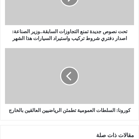
و
ص
ج
د
ي
تحت نصوص جديدة تمنع التجاوزات السابقة..وزير الصناعة:
د
اصدار دفتري شروط تركيب واستيراد السيارات هذا الشهر
ة
ت
ك
م
و
ن
ر
ع
و
ا
ن
ل
ا
ت
:
ج
ا
ا
ل
و
س
كورونا: السلطات العمومية تطمئن الرياضيين العالقين بالخارج
ز
ل
ا
ط
ت
ا
مقالات ذات صلة
ا
ت