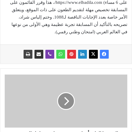
على 6 مساء) https://www.elbadila.com/، هذا وقرر القائمون على
المسابقة تخصيص مهلة لتقديم الطعون على ذات الموقع، ويتعلق
الأمر خاصة بعدد الإجابات الناقصة لـ1088. وختم إلياس شراد،
تصريحه بالتأكيد أن المسابقة تجربة عظيمة وهي الأولى من نوعها
في العالم العربي (امتحان وطني رقمي).
ا
ل
ح
ج
ه
ذ
ا
ا
ل