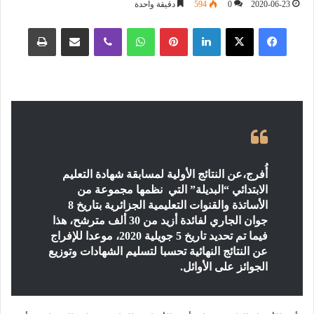
2020-06-23
0
594
دقيقة واحدة
فيسبوك
‫X
لينكدإن
بينتيريست
واتساب
ڤايبر
مشاركة عبر البريد
طباعة
أُفرج،عن النتائج الأولية لمسابقة شهادة التعليم
الابتدائي “البديلة” التي نظمها مجموعة من
الأساتذة والقنوات التعليمية الجزائرية بتاريخ 8
جوان الجاري لفائدة أزيد من 30 ألف مترشح، هذا
فيما تم تحديد تاريخ 5 جويلية 2020، موعدا للإفراج
عن النتائج النهائية تحسبا لتسليم الشهادات وتوزيع
الجوائز على الأوائل.