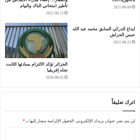
د
تأطير امتحاني الباك والبيام
ع
2021-08-08
ا
ل
2021-06-13
خ
ى
ل
أ
ايداع الدركي السابق محمد عبد الله
ا
ز
حبس الحراش
ل
ي
2021-08-23
س
د
ع
م
و
ن
الجزائر تؤكد الالتزام بمبادئها الثابت
د
6
تجاه إفريقيا
ي
ط
2026-08-02
ة
ل
ب
ة
.
اترك تعليقاً
.
.
ت
لن يتم نشر عنوان بريدك الإلكتروني.
الحقول الإلزامية مشار إليها بـ
*
ف
ا
ا
ص