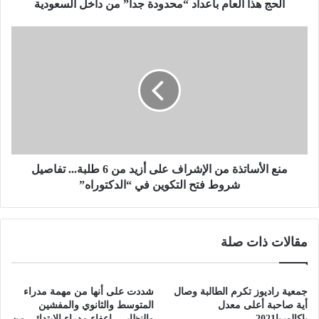
ع
الحج هذا العام بأعداد “محدودة جدا” من داخل السعودية
ا
م
م
ب
ن
أ
ع
ع
ا
د
ل
ا
أ
د
س
“
ا
م
ت
ح
ذ
منع الأساتذة من الإشراف على أزيد من 6 طلبة... تفاصيل
د
ة
شروط فتح التكوين في “الدكتوراه”
و
م
د
ن
ة
ا
مقالات ذات صلة
ج
ل
د
إ
ا
ش
”
ر
جمعية راديوز تكرم الطالبة وصال
شددت على أنها من مهمة مدراء
م
ا
أية صاحبة أعلى معدل
المتوسط والثانوي والمفشين
ن
ف
باكالوريا2021
والنظار… إعفاء مدراء الابتدائي من