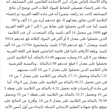
وأكد الأستاذ إلياس شراد، أبرز الأساتذة القائمين على المسابقة، أنه
بناء على إحصاء تفصيلي للنقاط للمواد الثلاث التي توضح أن نتائج
المسابقة كانت جد رائعة، مشيرا أنه في مادة اللغة العربية تم إحصاء
التلاميذ الذين تجاوز معدلهم 8، بلغ عددهم أزيد من 12 ألف و897
تلميذ، أما عدد الذين تحصلوا على نقاط من 5 إلى 7 في اللغة العربية
فهو 1688 من مجمل 14 ألف تلميذ. وأكد المتحدث، أن عدد التلاميذ
الذين تحصلوا على معدل 8 أو أكثر في المواد الثلاثة بلغ عددهم 9914
تلميذ، ومعدل 7 بلغ عددهم 2790 تلميذ. ولمجموع: 12704 من 14 ألف
تلميذ. وبلغة الأرقام دائما فإن قائمة الناجحين فقط في اللغة العربية
بنقطة من 8 إلى 10 وصلت نسبتهم 63.48 بالمائة، أما التلاميذ الذين
تحصلوا على معدل 5 فبلغ عددهم 2.98بالمائة ، وبالنسبة للفرنسية
فان التلاميذ الذين تحصلوا على معدل 5 من 10 كانت نسبتهم
7.33بالمائة وتحصل 17.71 بالمائة من التلاميذ على معدل 7 من 10
في حين تحصل 66.55 بالمائة من التلاميذ على معدل بين 8 و10. أما
في مادة الرياضيات فإنه تحصل 4.32 بالمائة من التلاميذ على نقطة 5
من 10 وتحصل 10.37 بالمائة من التلاميذ على نقطة 7 من 10 وتحصل
78.90 بالمائة من التلاميذ على معدل 8 من 10. وأفرج عن النتائج على
موقع نتائج شهادة التعليم الابتدائي البديلة: (ابتداء من أول أمس الأحد