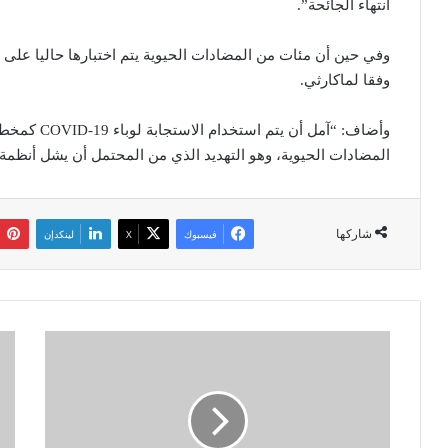
انتهاء الجائحة”.
وفي حين أن مئات من المضادات الحيوية يتم اختبارها حاليا على
وفقا لماكارثي.
وأضاف: “آمل أ
المضادات الحيوية، وهو التهديد الذي من المحتمل أن يشل أنظمة ال
شاركها
فيسبوك
‫X
لينكدإن
ا
ا
ل
ل
ي
أ
ا
ف
ب
ن
ا
ت