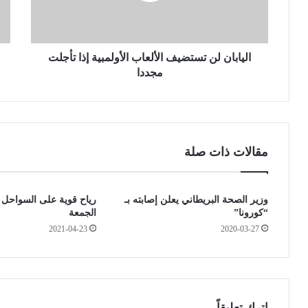
ن
ي
ل
و
ن
.
ت
اليابان لن تستضيف الألعاب الأولمبية إذا تأجلت
.
س
.
مجددا
ت
ب
ض
ق
ي
ي
ف
ة
ا
ا
مقالات ذات صلة
ل
ل
أ
م
ل
و
وزير الصحة البريطاني يعلن إصابته بـ
رياح قوية على السواحل ال
ع
س
“كورونا”
الجمعة
ا
م
2021-04-23
2020-03-27
ب
ا
ا
ل
ل
د
أ
ر
و
ا
ل
س
اترك تعليقاً