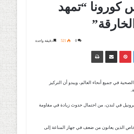
 كورونا “تمهد
الخارقة”
0
521
دقيقة واحدة
لينكدإن
بينتيريست
مشاركة عبر البريد
طباعة
لصحية في جميع أنحاء العالم، ويبدو أن التركيز
.
 برونيل في لندن، من احتمال حدوث زيادة في مقاومة
اد كبيرة من الأشخاص الذين يعانون من ضعف في جهاز المناعة إلى