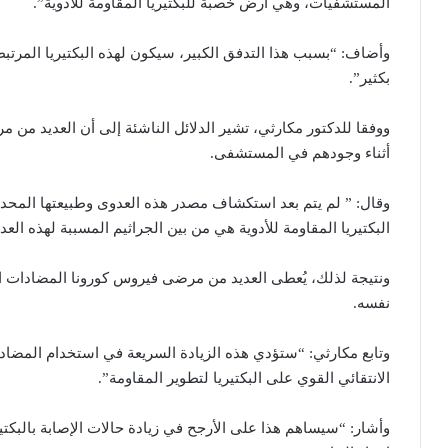
المستشفيات، وهي أرض خصبة للبكتيريا المقاومة للأدوية”.
وأضاف: “بسبب هذا التدفق الكبير، سيكون لهذه البكتيريا المر
بكثير”.
ووفقا للدكتور مكارثي، تشير الدلائل الناشئة إلى أن العديد من 
أثناء وجودهم في المستشفى.
وقال: ” لم يتم بعد استكشاف مصدر هذه العدوى وطبيعتها المحد
البكتيريا المقاومة للأدوية هي من بين الجراثيم المسببة لهذه العدو
ونتيجة لذلك، يُعطى العديد من مرضى فيروس كورونا المضادات ال
نفسه.
وتابع مكارثي: “ستؤدي هذه الزيادة السريعة في استخدام المضا
الانتقائي القوي على البكتيريا لتطوير المقاومة”.
وأشار: “سيساهم هذا على الأرجح في زيادة حالات الإصابة بالبكتير