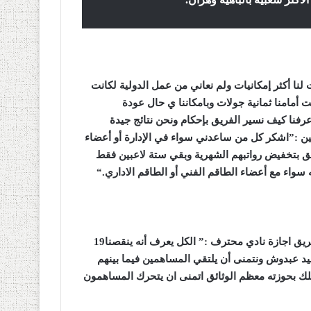
لنا أكثر إمكانيات ولم نعاني من عمل الدولية لكانت
 بكثير، حيث حددنا لغاية الآن 30 نقطة وبقيت أمامنا ثمانية جولات وبامكاننا ي حال عودة
فنا كيف نسير الفريق بإحكام ونحن نتائج جيدة
ن :”اشكر كل من ساعدني سواء في الإدارة أو أعضاء
يق بتخفيض رواتبهم الشهرية وبقي ستة لاعبين فقط
سواء مع أعضاء الطاقم الفني أو الطاقم الاداري
“.
عرج شريف الوزاني أيضا على ضرورة جمع الوثائق لكي يمنح للفريق اجازة نادي محترف :” الكل يعرف أنه ينقصنا19
لسيد عبدوش ونتمنى أن يلتقي المساهمين فيما بينهم
يملك بحوزته معظم الوثائق اتمنى ان يتحرك المساهمون