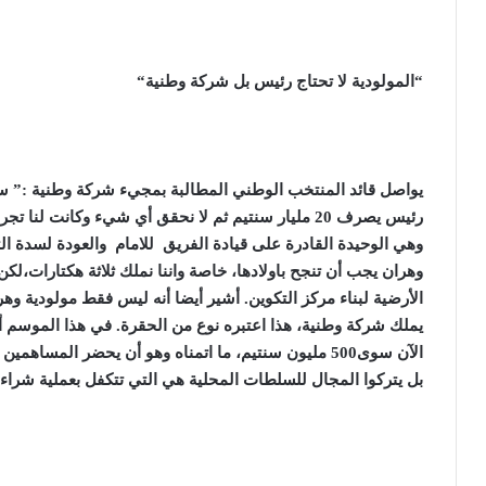
“
المولودية لا تحتاج رئيس بل شركة وطنية
“
يواصل قائد المنتخب الوطني المطالبة بمجيء شركة وطنية :” سأ
رئيس يصرف 20 مليار سنتيم ثم لا نحقق أي شيء وكانت 
وهي الوحيدة القادرة على قيادة الفريق للامام والعودة لسدة التت
وهران يجب أن تنجح باولادها، خاصة واننا نملك ثلاثة هكتارات،لكن
الأرضية لبناء مركز التكوين. أشير أيضا أنه ليس فقط مولودية و
يملك شركة وطنية، هذا اعتبره نوع من الحقرة. في هذا الموسم أي
الآن سوى500 مليون سنتيم، ما اتمناه وهو أن يحضر المساه
بل يتركوا المجال للسلطات المحلية هي التي تتكفل بعملية شراء