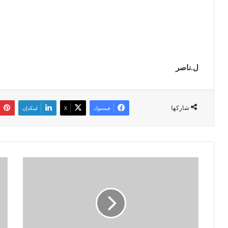
ل.ناصر
شاركها
فيسبوك
‫X
لينكدإن
1
ا
4
ل
9
خ
إ
ط
ص
و
ا
ط
ب
ا