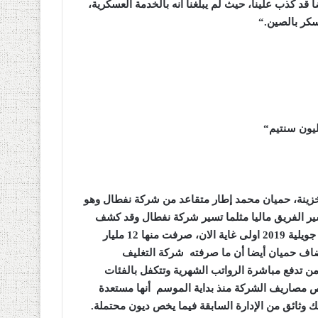
 قد كذب علينا، حيث لم يبلغنا أنه بالخدمة العسكرية،
سكر بالصين
“.
“
خزينة، حميان محمد إطار متقاعد من شركة نفطال وهو
ير الفريق ماليا مثلما تسير شركة نفطال وقد كشف
قائلا:” دخلنا هذا الموسم 19 مليار و 675 مليون سنتيم من الفاتح جويلية 2019 اولى غاية الان، صرفت منها 12 مليار
أضاف حميان أيضا أن ما صرفته شركة التغليف
من تدفع مباشرة الرواتب الشهرية وتتكفل بالفئات
 يخص مصاريف الشركة منذ بداية الموسم أنها مستعدة
ك وثائق من الإدارة السابقة فيما يخص ديون محتملة
.