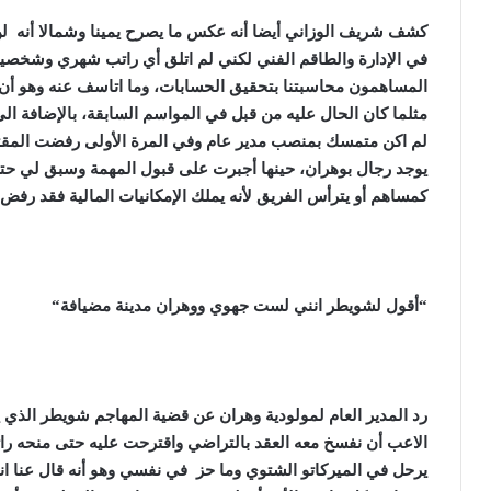
كشف شريف الوزاني أيضا أنه عكس ما يصرح يمينا وشمالا أنه لن 
في الإدارة والطاقم الفني لكني لم اتلق أي راتب شهري وشخصيا ا
المساهمون محاسبتنا بتحقيق الحسابات، وما اتاسف عنه وهو أن
مثلما كان الحال عليه من قبل في المواسم السابقة، بالإضافة الى
لم اكن متمسك بمنصب مدير عام وفي المرة الأولى رفضت المقتر
يوجد رجال بوهران، حينها أجبرت على قبول المهمة وسبق لي حت
كمساهم أو يترأس الفريق لأنه يملك الإمكانيات المالية فقد رفض
“
أقول لشويطر انني لست جهوي ووهران مدينة مضيافة
“
رد المدير العام لمولودية وهران عن قضية المهاجم شويطر الذي
الاعب أن نفسخ معه العقد بالتراضي واقترحت عليه حتى منحه را
يرحل في الميركاتو الشتوي وما حز في نفسي وهو أنه قال عنا ان