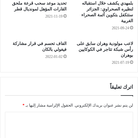
ا
ا
بلمهدي يكشف خلال استقباله
تحديد موعد سحب قرعة ملحق
ل
ر
لنظيره الصحراوي: الجزائر
القارات المؤهل لمونديال قطر
ر
ا
ستتكفل بتكوين أئمة الصحراء
2021-11-19
ئ
الغربية
ل
ي
م
2021-09-24
س
و
ا
ا
لاعب مولودية وهران سابق على
الفاف تحسم في قرار مشاركة
ل
ط
رأس شبكة تتاجر في الكوكايين
فيغولي بالكان
أ
ن
بوهران
2022-01-02
س
ي
2021-07-19
ب
ن
ق
ع
ا
ل
ل
ى
اترك تعليقاً
ي
ح
م
م
ي
ل
لن يتم نشر عنوان بريدك الإلكتروني.
الحقول الإلزامية مشار إليها بـ
*
ن
ا
ا
ز
ل
ر
ك
ل
و
م
ت
ا
ا