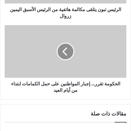
و
ن
الرئيس تبون يتلقى مكالمة هاتفية من الرئيس الأسبق اليمين
ي
زروال
ت
ل
ا
ق
ل
ى
ح
م
ك
ك
و
ا
م
ل
ة
م
ت
ة
ق
ه
ر
الحكومة تقرر... إجبار المواطنين على حمل الكمامات ابتداء
ا
ر
من أيام العيد
ت
.
ف
.
ي
.
مقالات ذات صلة
ة
إ
م
ج
ن
ب