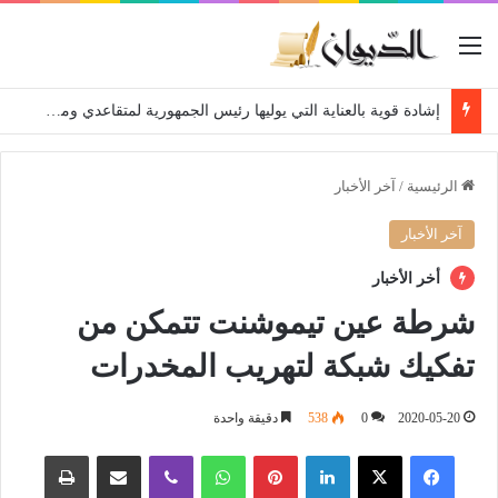
القائمة
إشادة قوية بالعناية التي يوليها رئيس الجمهورية لمتقاعدي ومعطوبي وكبار جرحى الجيش الوطني الشعبي
الرئيسية
/
آخر الأخبار
آخر الأخبار
أخر الأخبار
شرطة عين تيموشنت تتمكن من
تفكيك شبكة لتهريب المخدرات
2020-05-20
0
538
دقيقة واحدة
فيسبوك
‫X
لينكدإن
بينتيريست
واتساب
ڤايبر
مشاركة عبر البريد
طباعة