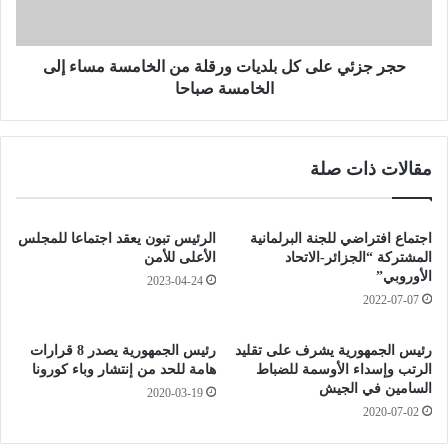
ي
ي
ج
ع
ز
ل
ئ
ى
حجر جزئي على كل بلديات ورقلة من الخامسة مساء إلى
ي
ك
الخامسة صباحا
ع
ل
ل
ب
ى
ل
مقالات ذات صلة
1
د
0
ي
ب
ا
ل
ت
اجتماع افتراضي للجنة البرلمانية
الرئيس تبون يعقد اجتماعا للمجلس
د
و
المشتركة “الجزائر-الاتحاد
الأعلى للأمن
ي
ر
الأوروبي”
2023-04-24
ا
ق
2022-07-07
ت
ل
ل
ة
رئيس الجمهورية يشرف على تقليد
رئيس الجمهورية يصدر 8 قرارات
م
م
الرتب وإسداء الأوسمة للضباط
هامة للحد من إنتشار وباء كورونا
د
ن
السامين في الجيش
2020-03-19
ة
ا
2020-07-02
1
ل
0
خ