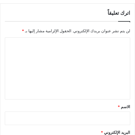
أ
ا
ي
م
اترك تعليقاً
ا
س
م
ة
م
لن يتم نشر عنوان بريدك الإلكتروني.
الحقول الإلزامية مشار إليها بـ
*
س
ا
ا
ء
ل
إ
ت
ل
ى
ع
ا
ل
ل
ي
خ
ا
ق
م
*
س
الاسم
*
ة
ص
ب
ا
البريد الإلكتروني
*