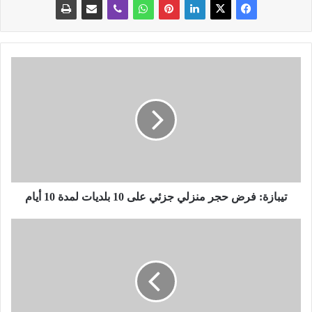
ت
ي
ب
ا
ز
ة
:
ف
ر
ض
تيبازة: فرض حجر منزلي جزئي على 10 بلديات لمدة 10 أيام
ح
ج
ح
ر
ج
م
ر
ن
ج
ز
ز
ل
ئ