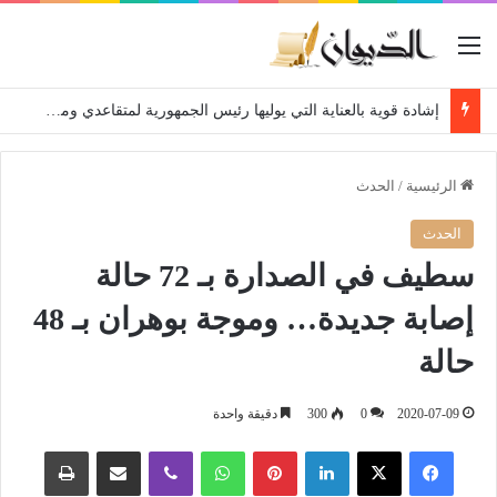
القائمة
إشادة قوية بالعناية التي يوليها رئيس الجمهورية لمتقاعدي ومعطوبي وكبار جرحى الجيش الوطني الشعبي
الرئيسية
/
الحدث
الحدث
سطيف في الصدارة بـ 72 حالة
إصابة جديدة… وموجة بوهران بـ 48
حالة
2020-07-09
0
300
دقيقة واحدة
فيسبوك
‫X
لينكدإن
بينتيريست
واتساب
ڤايبر
مشاركة عبر البريد
طباعة