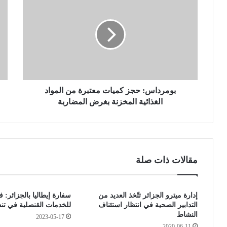
و
س
م
ج
ر
ي
د
ل
ا
ح
س
ا
:
ل
ح
ت
ج
بومرداس: حجز كميات معتبرة من المواد
ي
ز
و
الغذائية المخزنة بغرض المضاربة
ك
ف
م
ا
ي
ة
ا
ج
ت
د
مقالات ذات صلة
م
ي
ع
د
ت
ت
إدارة ميترو الجزائر تتّخذ العديد من
سفارة إيطاليا بالجزائر: 
ب
ي
التدابير الصحية في انتظار استئناف
للخدمات القنصلية في تن
ر
ن
النشاط
2023-05-17
ة
ب
2020-06-11