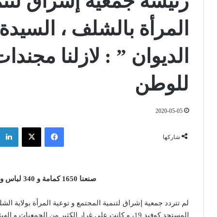
رئيسة جمعية إشراق لتنم
المرأة بالشلف ، السيدة 
الديوان ” : لازلنا مجندا
للوطن
2020-05-05
فيسبوك
‫X
شاركها
صنعنا 1650 كمامة و 340 لباس واقي بإمكانياتنا الخاصة
لم تتردد جمعية إشراق لتنمية المجتمع و توعية المرأة بولاية ال
المستجد كوفيد 19، و كانت على غرار الكثير من الجمعي