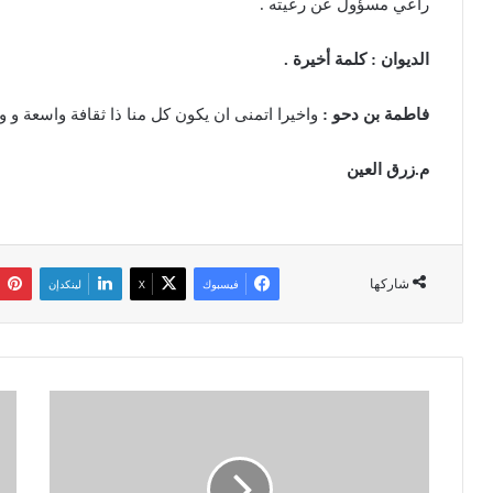
راعي مسؤول عن رعيته .
الديوان : كلمة أخيرة .
فاطمة بن دحو :
واخيرا اتمنى ان يكون كل منا ذا ثقافة واسعة و وع
م.زرق العين
شاركها
فيسبوك
‫X
لينكدإن
و
ا
ز
ل
ي
خ
ر
ا