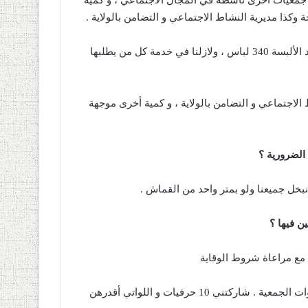
ة تم توزيعها على جمعيات أخرى ناشطة في المجال الاجتماعي ، و كمية
وكذا مديرية النشاط الاجتماعي و التضامن بالولاية .
أما الألبسة ، اختصرت لبعض من قطاع الصحة والنظافة إذ بلغ عدد الألبسة 340 لباس ، ولازلنا في خدمة كل من يطلبها
الاجتماعي و التضامن بالولاية ، و كمية أخرى موجهة
 الضرورية ؟
بخل جميعنا ولو بمتر واحد من القماش .
ن فيها ؟
 مع مراعاة شروط الوقاية
، ثم بعد ذلك قسم العمل لبيوت كل الحرفيات المنخرطين و عضوات الجمعية . شاركتني 10 حرفيات و اللواتي أقدرهن