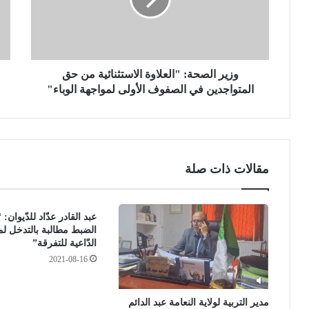
ا
م
ل
ا
ص
ل
ح
أ
ة
م
:
وزير الصحة: "العلاوة الاستثنائية من حق
ر
"
ي
المتواجدين في الصفوف الأولى لمواجهة الوباء"
ا
ك
ل
ي
ع
ي
ل
ق
ا
ف
مقالات ذات صلة
و
ز
ة
أ
ا
ك
عبد القادر عدّاد للدّيوان
ل
ث
الضبط مطالبة بالتدخل لمن
ا
ر
الدّاعية للتفرقة”
س
م
2021-08-16
ت
ن
ث
2
ن
0
مدير التربية لولاية النعامة عبد الدائم
ا
ب