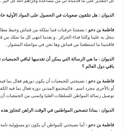
كل التقدير على ما قدمناه لي من مساعدة وجزاهم الله كل خير .
الديوان : هل تتلقون صعوبات
في الحصول على المواد الأولية خ
فاطمة بن دحو :
بصفتنا حرفيات فما نملكه من قماش وخيط مطاط
تبخل به علينا وكلنا فداء الجزائر . و بعدما انتهى كل ما نملك م
فاقتنينا ما استطعنا من قماش وها نحن في مواصلة المشوار .
الديوان : ما هي الرسالة التي يمكن أن تقدميها لباقي الجمعيات 
باقي دول العالم ؟
فاطمة بن دحو :
نصيحتي للجمعيات أن يكون دورهم فعال بما فيه 
أو بالأحرى مجرد اسم . فالمجتمع المدني دوره فعال بما فيه الكفا
توصيل رسالة المواطن للسلطات العليا واتمنى من الجمعيات أن 
الديوان : بماذا تنصحين المواطنين في الوقت الراهن لتجاوز هذه 
فاطمة بن دحو :
أما نصيحتي للمواطن أن يكون ذو مسؤولية تامة 