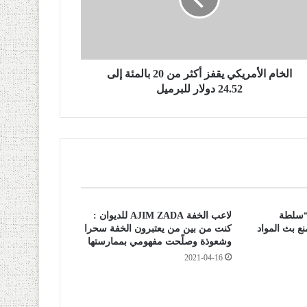
الخام الأمريكي يقفز أكثر من 20 بالمئة إلى
24.52 دولار للبرميل
: “سلطة
لاعب الخفة AJIM ZADA للديوان :
ع بث المواد
كنت من بين من يعتبرون الخفة سحرا
وشعوذة وصلّحت مفهومي بممارستها
2021-04-16