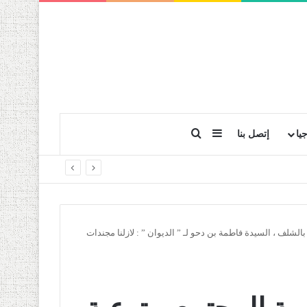
بحث عن
إضافة عمود جانبي
يا
إتصل بنا
الشلف ، السيدة فاطمة بن دحو لـ ” الديوان ” : لازلنا مجندات