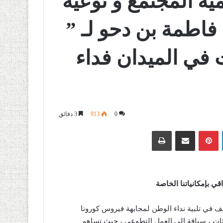
ية المجتمع و توعية
فاطمة بن دحو لـ ”
ت في الميدان فداء
0
913
3 دقائق
لينكدإن
بينتيريست
مشاركة عبر البريد
طباعة
شلف في تلبية نداء الوطن لمجابهة فيروس كورونا
ات و الهيئات ، سباقة إلى العمل التطوعي ، حيث تساهم