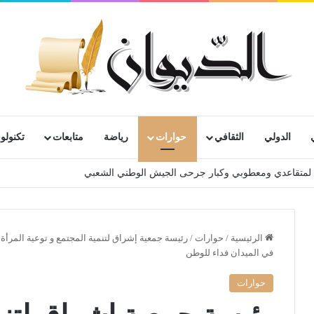
الدولي
الثقافي
حوارات
رياضة
متابعات
تكنولوج
202
الرئيسية
/
حوارات
/
رئيسة جمعية إشراق لتنمية المجتمع و توعية المرأة ب
في الميدان فداء للوطن
حوارات