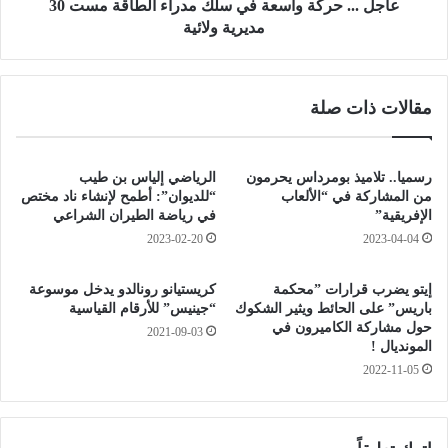
ة
ك
عاجل ... حركة واسعة في سلك مدراء الطاقة مست 30
ف
ة
مديرية ولائية
ي
و
ا
ا
ل
س
مقالات ذات صلة
ج
ع
ز
ة
ا
ف
ئ
ي
رسميا.. تلاميذ بومرداس يحرمون
الرياضي إلياس بن طيب
ر
س
من المشاركة في “الألعاب
“للديوان”: أطمح لإنشاء ناد مختص
ت
ل
الإفريقية”
في رياضة الطيران الشراعي
ع
ك
2023-02-20
2023-04-04
ي
م
د
د
إيتو يضرب قرارات ”محكمة
كريستيانو رونالدو يدخل موسوعة
ف
ر
باريس” على الحائط ويثير الشكوك
“جينيس” للأرقام القياسية
ت
ا
حول مشاركة الكاميرون في
2021-09-03
ح
ء
المونديال !
خ
ا
2022-11-05
د
ل
م
ط
ا
ا
ت
ق