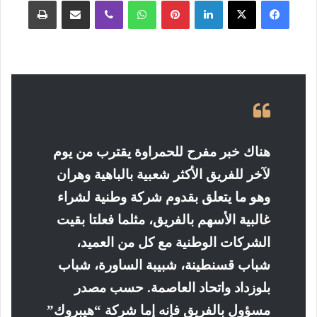
فيسبوك
‫X
لينكدإن
بينتيريست
واتساب
ڤايبر
مشاركة عبر البريد
طباعة
هناك خبر مفرح للحمراوة يقترب من يوم
لآخر للفريق الأكثر شعبية بالباهية وهران
وهو ما يتعلق بقدوم شركة وطنية لشراء
غالبية الأسهم بالفريق، مثلما فعلتا بقيت
الشركات الوطنية مع كل من العميد،
شباب قسنطينة، شبيبة الساورة، شباب
بلوزداد واتحاد العاصمة. حسب مصدر
مسؤول بالفريق فإنه إما شركة “هيبروك”