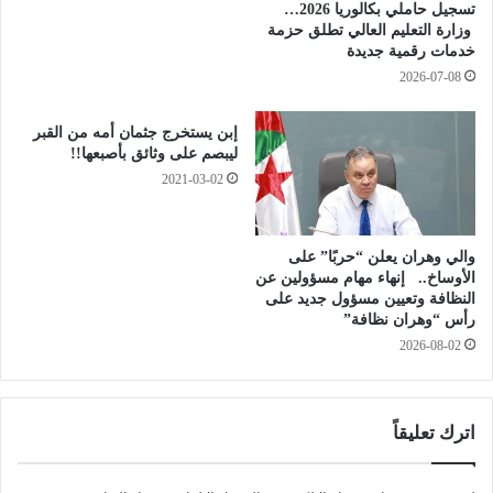
تسجيل حاملي بكالوريا 2026…
ح
ة
وزارة التعليم العالي تطلق حزمة
ة
إ
خدمات رقمية جديدة
.
ب
2026-07-08
.
ر
.
ا
ه
إبن يستخرج جثمان أمه من القبر
م
ليبصم على وثائق بأصبعها!!
ذ
ع
ا
2021-03-02
ق
س
و
ب
د
ب
ا
والي وهران يعلن “حربًا” على
ا
ل
الأوساخ.. إنهاء مهام مسؤولين عن
ر
ز
النظافة وتعيين مسؤول جديد على
ت
و
رأس “وهران نظافة”
ف
ا
2026-08-02
ا
ج
ع
إ
و
ل
اترك تعليقاً
ف
ى
ي
إ
ا
ش