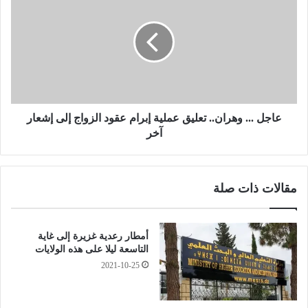
ر
ا
ك
ج
ل
ل
ي
.
ف
.
ي
.
أ
و
ي
ه
و
ر
عاجل ... وهران.. تعليق عملية إبرام عقود الزواج إلى إشعار
ل
ا
آخر
ا
ن
ي
.
ة
.
مقالات ذات صلة
.
ت
.
ع
و
ل
ز
ي
أمطار رعدية غزيرة إلى غاية
ي
ق
التاسعة ليلا على هذه الولايات
ر
ع
2021-10-25
ا
م
ل
ل
ص
ي