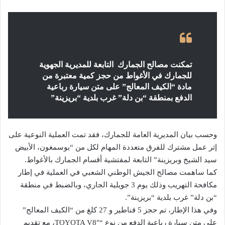
تمكنت مصالح الجمارك التابعة للمديرية الجهوية
للجمارك في الأغواط من حجز كمية معتبرة من
مادة “الكيف المعالج” على متن سيارة رباعية
الدفع بمنطقة “بن دلة” غرب بلدية “بريزينة”
وحسب بيان المديرية العامة للجمارك، فقد تمت العملية النوعية على
إثر عمل مشترك للفرق متعددة المهام لكل من “بوسمغون، الأبيض
سيد الشيخ وبريزينة” التابعة لمفتشية أقسام الجمارك بالأغواط.
كما ساهمت مصالح الجيش الوطني الشعبي في العملية في إطار
مكافحة التهريب وذلك يوم 3 جويلية الجاري، وبالضبط في منطقة
“بن دلة” غرب بلدية “بريزينة”.
وفي هذا الإطار، تم حجز 5 قناطير و 27 كلغ من “الكيف المعالج”
على متن سيارة رباعية الدفع من نوع “TOYOTA V8″، مع تقديم