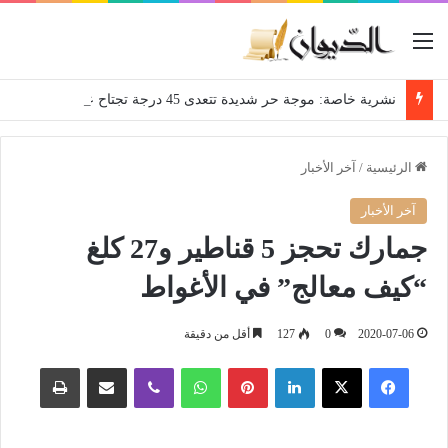
القائمة
نشرية خاصة: موجة حر شديدة تتعدى 45 درجة تجتاح عدة ولايات إلى غاية الاثنين
الرئيسية
/
آخر الأخبار
آخر الأخبار
جمارك تحجز 5 قناطير و27 كلغ
“كيف معالج” في الأغواط
2020-07-06
0
127
أقل من دقيقة
فيسبوك
‫X
لينكدإن
بينتيريست
واتساب
ڤايبر
مشاركة عبر البريد
طباعة