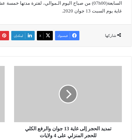
غاية يوم السبت 13 جوان 2020.
شاركها
فيسبوك
‫X
لينكدإن
ت
ض
م
ر
د
ب
ي
ة
د
ق
ا
ا
ل
ض
ح
ي
ج
ة
ر
تمديد الحجر إلى غاية 13 جوان والرفع الكلي
ل
إ
م
للحجر المنزلي على 4 ولايات