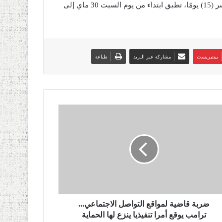
السابعة(07h00) من صباح اليوم الـموالي، لفترة مدتها خمسة عشر (15) يومًا، تطبق ابتداء من يوم السبت 30 ماي إلى
بينتيريست
مشاركة عبر البريد
طباعة
ضربة قاضية لمواقع التواصل الاجتماعي...
ترامب يوقع أمرا تنفيذيا ينزع لها الحماية