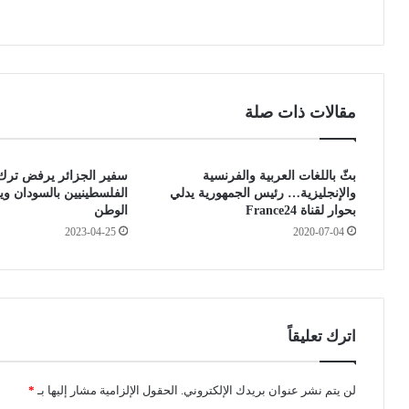
ل
و
ى
ا
غ
ق
ا
ع
ي
ا
ة
ل
مقالات ذات صلة
1
ت
3
و
ج
ا
بثّ باللغات العربية والفرنسية
سفير الجزائر يرفض ترك ا
و
ص
والإنجليزية… رئيس الجمهورية يدلي
الفلسطينيين بالسودان وي
ا
ل
بحوار لقناة France24
الوطن
ن
ا
2023-04-25
2020-07-04
و
ل
ا
ا
ل
ج
ر
ت
ف
م
ع
ا
اترك تعليقاً
ا
ع
ل
ي
ك
.
لن يتم نشر عنوان بريدك الإلكتروني.
الحقول الإلزامية مشار إليها بـ
*
ل
.