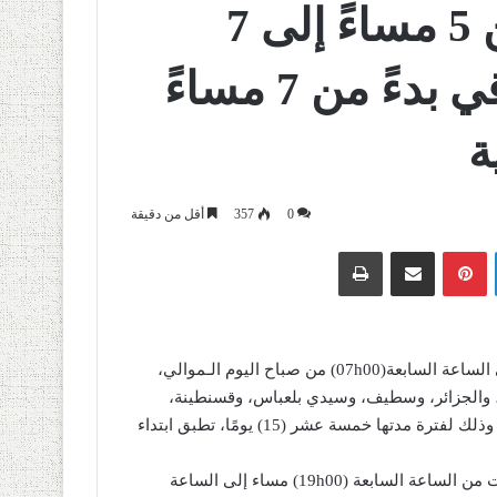
تطبيق الحجر الجزئي من 5 مساءً إلى 7
صباحا في 16 ولاية والباقي بدءً من 7 مساءً
ة
0
357
أقل من دقيقة
لينكدإن
بينتيريست
مشاركة عبر البريد
طباعة
تطبيق حجر جزئي منزلي من الساعة الخامسة(17h00) مساء إلى الساعة السابعة(07h00) من صباح اليوم الـموالي،
زو، والجزائر، وسطيف، وسيدي بلعباس، وقسنطينة،
وعنابة، والـمدية، ووهران، وبرج بوعريريج، وتيبازة، وعين الدفلى، وذلك لفترة مدتها خمسة عشر (15) يومًا، تطبق ابتداء
تمديد العمل بنظام الحجر الجزئي الـمنزلي بالنسبة لباقي الولايات من الساعة السابعة (19h00) مساء إلى الساعة