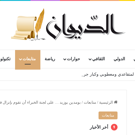
الدولي
الثقافي
حوارات
رياضة
متابعات
تكنولوج
رية لمتقاعدي ومعطوبي وكبار جرحى الجيش الوطني الشعبي
الرئيسية
/
متابعات
/
بومدين بوزيد … على لجنة الخبراء أن تقوم بإنزال في
متابعات
أخر الأخبار