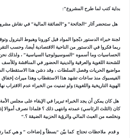
بداية كتب لما طرح المشروع
:”
هل ستحضر آثار “الجائحة” و”الضائقة المالية” في نقاش مشرو
لجنة خبراء الدستور دبّجوا المواد قبل كورونا وهبوط البترول وتوقع 
ربما فكروا في الدستور من الناحية الاقتصادية أيضا، وحسب التق
الحساسيات وما أسموه “السوسيولوجيا السياسية” ، ولذلك نحن ن
للشحنة اللغوية والعرقية والدينية الحضور في المناقشة وللأس
مواضيع الحريات وفصل السلطات ، وقد دشن هذا الاستقطاب السيد
الفيسبوك منذ ساعات تشهد هذا الاستقطاب وهذا ميراث إخفاق 
الهوية التاريخية واللغوية) ولو تمنيت من الخبراء عدم الاقتراب نها
هل كان يمكن أن يجد الخبراء تبريرا في الإبقاء على مجلس الأمة 
كان (الثلث الرئاسي) عمدته وانتهى ذلك ؟ فلماذا نصرف أموالا إذا 
ونخلصه من العبث المالي والرؤية الحزبية الضيقة ؟
“.
و قدم ملاحظات تحتاج كما بيّن “بسطاً و إضاءات ” و هي كما رتب