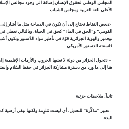
المجلس الوطني لحقوق الإنسان.إضافة الى وجود مجالس الإسلام وا
الأعلى للغة العربية ومجلس الشباب
.
2-
بعض النقاط تحتاج إلى أن تكون في الديباجة مثل ما أشار إلى 
القومي” و”الحق في الماء” كحق في الحياة، وبالتالي نعطي في ه
نوفمبر والهوية الجزائرية قوّة في تأطير مواد الدّستور وتكون أ
فلسفته الدستور الأمريكي
.
3 –
تحول الجزائر من دولة لا تعنيها الحروب والأزمات الإقليمية إل
هنا إلى ما ورد من دسترة مشاركة الجزائر في حفظ السّلام واستعاد
ثانياً: ملاحظات جزئية
–
تعبير “مذكّرة” للتعديل، أي ليست مُلزِمة ولكنها تبقى أرضية ك
البدء
.