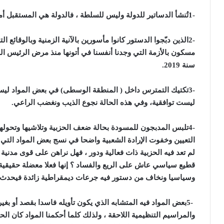
1-
تُنشأ الدساتير للدولة وليس للسلطة ، فالدولة هي المستقبل أما
2-
الذين دبّجوا الدستور كانوا مأسورين بالآنية الزمنية وبالوقائع
مسكون بالأزمة التي وجدنا أنفسنا في أتونها منذ مرض الرئيس ا
سنة 2019
.
3-
تكتيك التمترس داخل ( المنطقة الوسطى) في بعض المواد ليس دا
ليست توافقية، وفي هذه الحالة نجوع الذيب ونغضب الراعي
.
4-
تلبس المدبجون للمسودة بحالة ضعف الحزبية وتلاشيها وتحولها
التعيين وخفوت الإرادة الشعبية واضحا في نسج بعض المواد التي
لم تعد فيه الحزبية ذات فعالية ودور ، فهل نراهن على قوى مدن
قطيع سياسي عاش على الريع والفساد ؟ إنها فعلا معضلة حقيقية 
وسياسيا ونخاف من دستور فيه جرعات ديمقراطية زائدة فيحدث شب
5-
بعض المواد فيه المتشابه الذي يكون تأويله فاسدا بقصد أو بغ
والمراسيم التنظيمية اللاحقة ، ولذلك كلما أحكمنا المواد كان الح