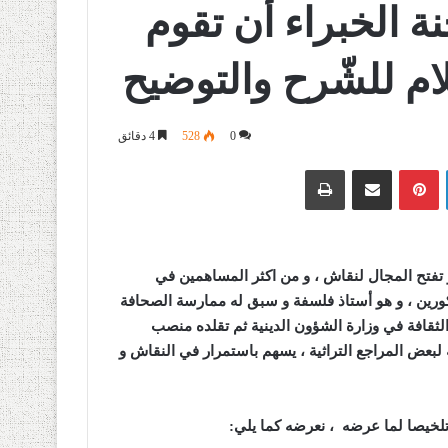
ة الخبراء أن تقوم
لام للشّرح والتوضيح
0
528
4 دقائق
لينكدإن
بينتيريست
مشاركة عبر البريد
طباعة
تفتح المجال لنقاش ، و من اكثر المساهمين في
ذكورين ، و هو أستاذ فلسفة و سبق له ممارسة الصحافة
الثقافة في وزارة الشؤون الدينية ثم تقلده منصب
ه لبعض المراجع التراثية ، يسهم باستمرار في النقاش و
تلخيصا لما عرضه ، نعرضه كما يلي
: