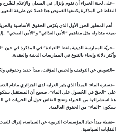
–
على لجنة الخبراء أن تقوم بإنزال في الميدان والإعلام للشّرح و
النقاط في المذكرة يكتنفها الغموض هذا فضلا عن طريقة التعبير و
–
أهم المحاور الحور الأول الذي يكرّس الحقوق الأساسية والحريا
صيغة متداولة مثل مفاهيم “الأمن الغذائي” و”الأمن الصحي” ..إلخ 
–
حريّة الممارسة الدينية بلفظ “العبادة” في المذكرة في حين “
وأكثر دلالة وإيحاء بالتنوع في الممارسات الدينية والعقدية
.
–
التعويض عن التوقيف والحبس المؤقت، مبدأ جديد وحقوقي ولكن ك
–
دسترة الماء: المبدأ الذي يثير الغرابة لدى الجزائري مادام الد
على “الحقّ في الحُصول على الماء”، صحيح أن المستقبل سنكون 
هنا استشرافية من الخبراء وتفتح النقاش حول أن الحريات في ال
سيكون “الماء” من الحقوق العالمية
.
–
نقطة مبدأ حياد المؤسسات التربوية عن السياسة، إدراك للعبث
النقابات السياسية
.