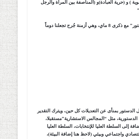
وية ) و (حرية العبادة)و (المناصفة بين المرأة والرجل
“
و يقول :”إن الإفراج عن “مذكرة المشروع التمهيدي لتعديل الدستور” مع ذكرى 8 ماي، وهي أزمنة جُرح تجعلنا دوماً
الدستور بمنأى عن التعديلات كل حين، ويترك التقدير
ات الدستورية، مثل “المجالس الاستشارية”مستقبلا،
ة إلى السلطة العليا للإنتخابات، السلطة العليا
ادي واجتماعي وبيئي (لاحظ هنا إضافة البيئة)،