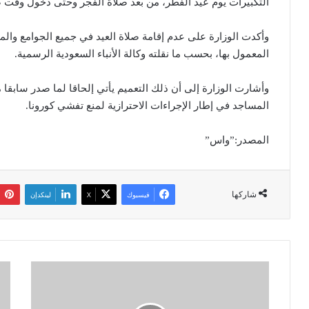
التكبيرات يوم عيد الفطر، من بعد صلاة الفجر وحتى دخول وقت ص
وأكدت الوزارة على عدم إقامة صلاة العيد في جميع الجوامع والم
المعمول بها، بحسب ما نقلته وكالة الأنباء السعودية الرسمية.
وأشارت الوزارة إلى أن ذلك التعميم يأتي إلحاقا لما صدر سابقا
المساجد في إطار الإجراءات الاحترازية لمنع تفشي كورونا.
المصدر:”واس”
شاركها
فيسبوك
‫X
لينكدإن
ف
ت
ي
س
م
ج