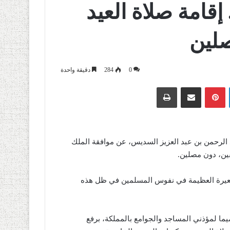
إقامة صلاة العيد
صلين
0
284
دقيقة واحدة
لينكدإن
بينتيريست
مشاركة عبر البريد
طباعة
 الرحمن بن عبد العزيز السديس، عن موافقة الملك
فين، دون مصلين.
لشعيرة العظيمة في نفوس المسلمين في ظل هذه
يما لمؤذني المساجد والجوامع بالمملكة، برفع