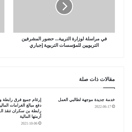
ر
ي
ا
ل
س
1
ل
9
ة
5
ل
ح
و
في مراسلة لوزارة التربية... حضور المشرفين
ا
ز
ل
التربويين للمؤسسات التربوية إجباري
ا
ة
ر
إ
ة
ص
ا
ا
ل
ب
مقالات ذات صلة
ت
ة
ر
ج
ب
د
خدمة جديدة موجهة لطالبي العمل
إرغام جميع فرق رابطة و
ي
ي
دفع مبالغ الغرامات الما
ة
د
2022-06-17
رابطة بن سكران تنقذ ال
.
ة
أزمتها المالية
.
و
2021-10-06
1
.
ح
0