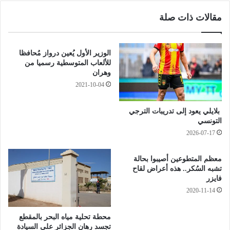
ع
ي
مقالات ذات صلة
ق
م
ا
ر
ل
س
م
و
الوزير الأول يُعين درواز مُحافظا
ل
م
للألعاب المتوسطية رسميا من
و
ا
وهران
ن
ر
2021-10-04
ة
ئ
ا
ا
بلايلي يعود إلى تدريبات الترجي
ل
س
التونسي
م
ي
2026-07-17
س
ا
ت
ي
خ
ت
معظم المتطوعين أصيبوا بحالة
د
تشبه السُكر.. هذه أعراض لقاح
ض
فايزر
م
م
ة
2020-11-14
ن
ل
ا
أ
ج
محطة تحلية مياه البحر بالمقطع
ك
ر
تجسد رهان الجزائر على السيادة