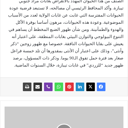
الصنف من هذا الحيوان المهدد بالانقراض بغابات مراد جنوبي
تيبازة. وأكد المحافظ الرئيسي أن مصالحه، لا تستبعد فرضية عودة
الحيوانات المفترسة التي غابت عن غابات الولاية لعدد من الأسباب
الموضوعية. وعودة هذه الحيوانات، مرهون أساسا بوفرة الأكل
والهدوء والطمأنينة. ومن شأن ظهور الضبع المخطط أن يساهم في
التنوع البيولوجي والتوازن البيئي بغابات المنطقة، على اعتبار أنه
يعيش على بقايا الحيوانات النافقة. خصوصا مع ظهور زوجين “ذكر
وأنثى”، وذلك على اعتبار أن الأنثى بمقدورها أن تلد خمسة فراعل
صغار بعد فترة حمل تفوق الـ90 يوما. وذكر ذات المسؤول، برصد
ظهور جديد “للزردي” في غابات تيبازة، خلال السنوات الماضية.
م
ن
ظ
م