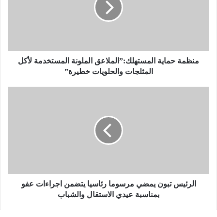
ة
ح
م
ا
ي
ة
منظمة حماية المستهلك:”الملاعق الملونة المستخدمة لأكل
ا
المثلجات والحلويات خطيرة”
ل
م
ا
س
ل
ت
ر
ه
ئ
ل
ي
ك
س
:
ت
”
ب
ا
و
ل
ن
الرئيس تبون يمضي مرسوما رئاسيا يتضمن اجراءات عفو
م
ي
بمناسبة عيدي الاستقال والشباب
ل
م
ا
ض