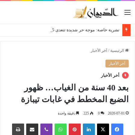
القائمة
نشرية خاصة: موجة حر شديدة تتعدى 45 درجة تجتاح عدة ولايات إلى غاية الاثنين
الرئيسية
/
آخر الأخبار
آخر الأخبار
أخر الأخبار
بعد 40 سنة من الغياب… ظهور
الضبع المخطط في غابات تيبازة
2020-07-01
0
225
دقيقة واحدة
فيسبوك
‫X
لينكدإن
بينتيريست
واتساب
ڤايبر
مشاركة عبر البريد
طباعة