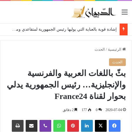
القائمة
إشادة قوية بالعناية التي يوليها رئيس الجمهورية لمتقاعدي ومعطوبي وكبار جرحى الجيش الوطني الشعبي
الرئيسية
/
الحدث
الحدث
بثّ باللغات العربية والفرنسية
والإنجليزية… رئيس الجمهورية يدلي
بحوار لقناة France24
2020-07-04
0
177
2 دقائق
فيسبوك
‫X
لينكدإن
بينتيريست
واتساب
ڤايبر
مشاركة عبر البريد
طباعة