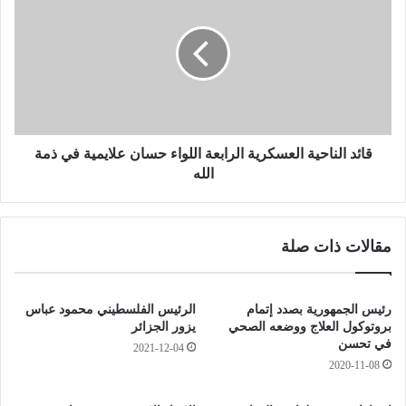
ا
ي
ئ
ت
د
"
ا
.
ل
.
ن
.
ا
.
ح
.
ي
قائد الناحية العسكرية الرابعة اللواء حسان علايمية في ذمة
.
ة
الله
ت
ا
و
ل
ز
ع
مقالات ذات صلة
ي
س
ع
ك
ا
ر
ل
ي
رئيس الجمهورية بصدد إتمام
الرئيس الفلسطيني محمود عباس
ع
ة
بروتوكول العلاج ووضعه الصحي
يزور الجزائر
ل
ا
في تحسن
2021-12-04
م
ل
2020-11-08
ا
ر
ل
ا