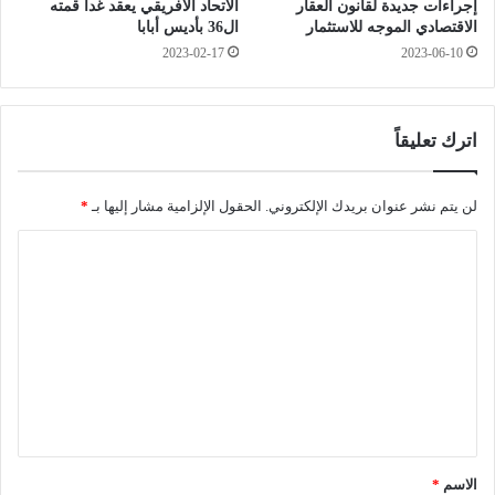
إجراءات جديدة لقانون العقار
الاتحاد الافريقي يعقد غدا قمته
و
ب
الاقتصادي الموجه للاستثمار
ال36 بأديس أبابا
ط
ع
2023-02-17
2023-06-10
ن
ة
ي
ا
ع
ل
ل
ل
اترك تعليقاً
ى
و
ا
ا
ل
ء
لن يتم نشر عنوان بريدك الإلكتروني.
الحقول الإلزامية مشار إليها بـ
*
ع
ح
ا
ا
س
ئ
ا
ل
ل
ن
ت
ا
ع
ت
ل
ع
ب
ا
ل
و
ي
ه
م
ي
ر
ي
ق
ا
ة
*
ن
ف
الاسم
*